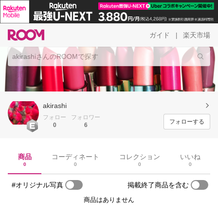
ガイド
楽天市場
|
akirashi
フォロー
フォロワー
フォローする
0
6
商品
コーディネート
コレクション
いいね
0
0
0
0
#オリジナル写真
掲載終了商品を含む
商品はありません