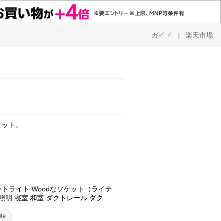
ガイド
楽天市場
|
ケット。
ットライト Woodなソケット（ライテ
照明 寝室 和室 ダクトレール ダクト
用 リビング用 居間用 おしゃれ かわ
 シーリングライト 照明器具 電気 L
le