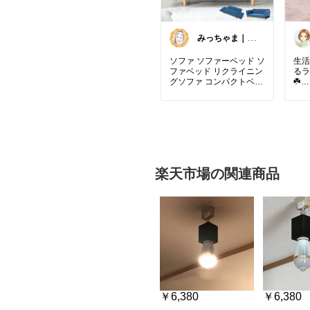
みっちゃま｜暮
らし整うお買い
物🌿
ソファ ソファーベッド ソ
生活
ファベッド リクライニン
るラ
グソファ コンパクトベッ
☘️
ド ローソファ ベッド 2人
☑️
掛け 二人掛け 二人 コン
み込
パクト 脚 キズ防止 脚な
✨
し 取り外し おしゃれ ク
☑️
ッション 布 ファブリック
が見
一人暮らし
っき
☑️
雰囲
楽天市場の関連商品
1台で３つのスタイルが
☑️
楽しめる⸝⸝⸝
ー・
2人掛けコンパクトソフ
もぴ
ァ𓂃 ◌‬𓈒𓋪‪
☑️
☑️
ん、
🎵
細やかな背面リクライニ
ングがO̤̮K̤̮
天然
しい
なホ
ラー
〜
￥4,980〜
￥6,380
￥6,380
#𖠿𖧧みっちゃまソファお
ゴミ
すすめ
なデ