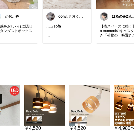
かお。☘️
cony..〻おうち
はるの☀️2児
時間とインテリ
ママ𓂃◌𓈒𓐍
ア
感をおしゃれに隠せ
𓂃𓈒𓂂 𝗌𝗈𝖿𝖺
【省スペースに整う】
タンダストボックス
n momentのキャス
き「荷物の一時置き
天然ラタンを丁寧に編
∝ 𝖡𝗋𝖺𝗇𝖼𝗁 𝖯𝗈𝗂𝗇𝗍
ムラック」で、洗練
んだ上品なデザイン
___________________
たリビングへ✨
_____________
場所をとらないスリ
カバー付きだからゴミ
商品詳細は【楽天市場で
フォルムと☺️
えにくく生活感をす
詳細を見る】👇
り隠せる◎
「帰宅後のバッグや
やさしいナチュラルな
#インテリア
#インテリア
ドセル、散らかりが
気🌿
雑貨
#生活雑貨
#一人暮ら
小物をすっきり1箇
フェミニン・ガーリ
し
まとめて、毎日の片
韓国風インテリアに
#北欧インテリア
#カフェ
を最高にラクで贅沢
ったり🎀
風インテリア
#韓国イン
とときにしたい」な
幅広い場所で活躍✨
テリア
掃除の時もスムーズ
ゴミ箱としてはもちろ
#おうち時間
#おうちカフ
かせるこのキャスタ
小物収納にも使える
ェ
#新居準備
#模様替え
#
きラックを迎えませ
リビング
か？
デザイン性と利便性
ラタンならではの美
ね備えた機能美とと
編み目と、やわらか
に、心豊かな毎日を
ワイトウォッシュカ
ましょう🕊️
が魅力✨
￥4,520
￥4,520
￥4,980
箱とは思えない上品
詳しくは《楽天市場
ザインで、置くだけ
細を見る》からチェ