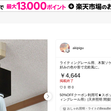
akipigu
ライティングレール用、木製ソ
好みの色や形で北欧風に。
￥4,644
掲載終了
0
0
50%OFFクーポン利用可★スポ
ィングレール用）|天井照明 間接
レール用 北欧 ダイニング用 食卓
いい インテリア ペンダントライト
おしゃれ照明・ライトのBeauBel