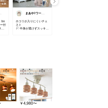
の
まあや⌇ワーマ
りえ🌸ごきげん
マの暮らしとイ
な暮らし🏠🌿
ンテリア𓍯
bo
ホコリが入りにくいチェ
🌸収納ケースって、上に
八角
ター付
スト
物を置くとなんだか生活
関の
スリ
𓍯 中身が透けずスッキリ
感が出ちゃうことない？
され
隠せる
😂 この専用天板を載せる
玄関
𓍯 湿気がこもりやすい場
だけで、チェストの上が
しく
ムな
所にも◎
ちょっと家具っぽく見え
八角
𓍯 日本製で安心の品質
そう!🥹✨
るだ
生活感を賢く隠したい時
りま
ラン
に☺︎
天板の耐荷重は10kgある
37
ちな
みたいだから、よく使う
身だ
所に
コレクションにおすすめ
物を置くスペースにもで
便利
付け
まとめてます🌸
きそう🥰
ゴー
なひ
ら、
ら、
──────── ✧ ✦ ✧ ──
収納するだけじゃなく
せて
に動
──────
て、上の空間までスッキ
ー付
リ使えるのがいいな🌸
〜•
ん
❥︎shop
#maaya♡くらし
のeショップ
※こちらは天板のみで、
#m
を兼
チェスト本体は別売りで
リア
も
『楽天市場で詳細を見
す🙏
#mo
送り
る』ボタンをタップして
ね⏬⏬
気になった方は楽天市場
詳し
でチェックしてみてね😆
細を
〜
￥4,980〜
￥6,380
￥6,380
で詳
──────── ✧ ✦ ✧ ──
↘
👇️
ック
──────