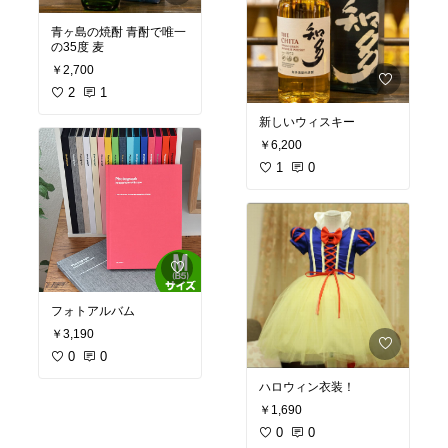
青ヶ島の焼酎 青酎で唯一
の35度 麦
￥2,700
2
1
新しいウィスキー
￥6,200
1
0
フォトアルバム
￥3,190
0
0
ハロウィン衣装！
￥1,690
0
0