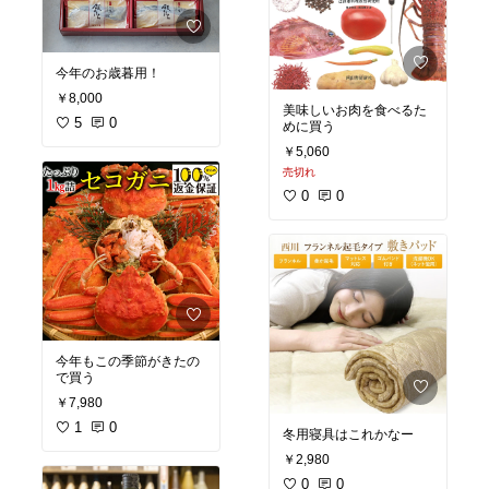
今年のお歳暮用！
￥8,000
美味しいお肉を食べるた
5
0
めに買う
￥5,060
売切れ
0
0
今年もこの季節がきたの
で買う
￥7,980
1
0
冬用寝具はこれかなー
￥2,980
0
0