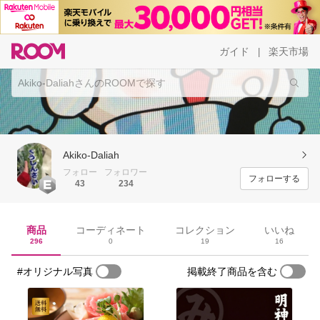
ガイド
楽天市場
|
Akiko-Daliah
フォロー
フォロワー
フォローする
43
234
商品
コーディネート
コレクション
いいね
296
0
19
16
#オリジナル写真
掲載終了商品を含む