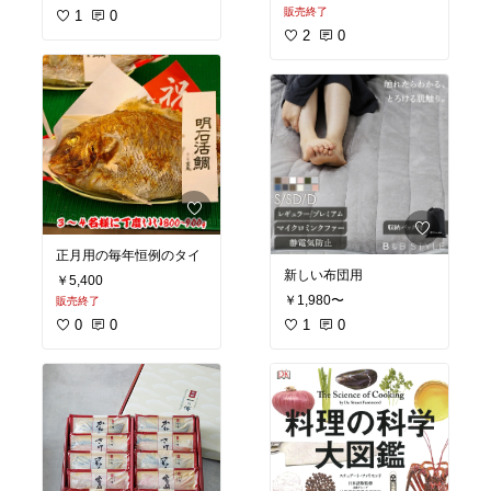
販売終了
1
0
2
0
正月用の毎年恒例のタイ
新しい布団用
￥5,400
￥1,980〜
販売終了
0
0
1
0