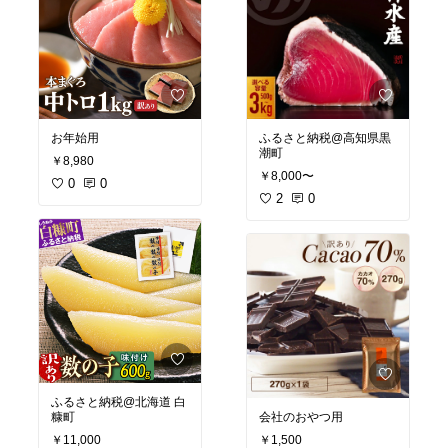
お年始用
ふるさと納税@高知県黒
潮町
￥8,980
￥8,000〜
0
0
2
0
ふるさと納税@北海道 白
糠町
会社のおやつ用
￥11,000
￥1,500