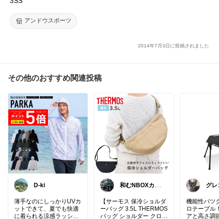
3SS
アンドウスポーツ
2014年7月3日に投稿されました
その他のおすすめ関連投稿
D-ki
和むNBOXカス
グレ
タム👍上限中🙇
由購
💕
薄手なのにしっかりUVカ
【サーモス 保冷ショルダ
機能性バツ
ットできて、夏でも快適
ーバッグ 3.5L THERMOS
ロテーブル
に着られる涼感ラッシュ
バッグ ショルダー クロス
アと高さ調