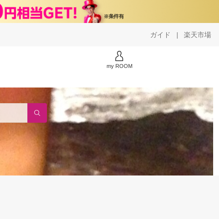
ガイド
楽天市場
|
my ROOM