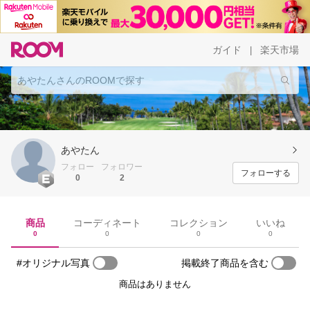
ガイド
楽天市場
|
あやたん
フォロー
フォロワー
フォローする
0
2
商品
コーディネート
コレクション
いいね
0
0
0
0
#オリジナル写真
掲載終了商品を含む
商品はありません