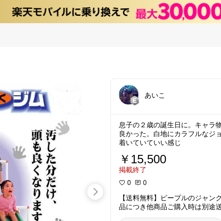
あいこ
息子の２歳の誕生日に。キャラ
良かった。白地にカラフルなジ
着いていていい感じ
￥15,500
掲載終了
0
0
【送料無料】ピープルのジャン
品につき他商品ご購入時は別途送