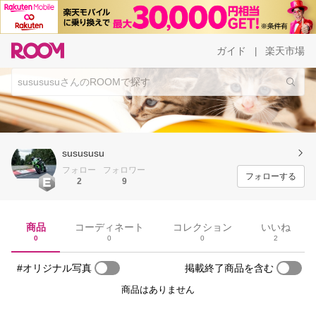
ガイド
楽天市場
|
susususu
フォロー
フォロワー
フォローする
2
9
商品
コーディネート
コレクション
いいね
0
0
0
2
#オリジナル写真
掲載終了商品を含む
商品はありません