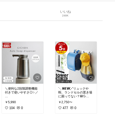
いいね
248K
＼便利な2段階調整機能
⋱ 𝙉𝙀𝙒⋰リュックや
付きで使いやすさ◎✨／
鞄、ランドセルの置き場
に困ってない？🎒💦
オート内部洗浄でいつで
壁にスッキリ収納できる
￥5,990
￥2,750〜
も清潔キープ🫧
便利ハンガー✨
錆びにくい高品質ステン
104
0
477
0
レス＆IPX5防水で水回り
省スペースでたくさん掛