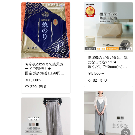
製＆BPAフリーで安心💪
毎日の音楽タイムがちょ
パッキンレス＆食洗機対
っとワクワクします😊
応でお手入れもラクちん
です🫧
【BRUNO 公式】 Blueto
【特典付】［ 熱湯が注げ
#送料無料
る冷水筒 タワー ラウンド
#送料無料
Bluetooth スピーカー BR
UNO ブルーノ ボリュー
#ラク家事🌸キッチン@pi
ム ノブ IPX4 防水 マグネ
ko*
ット アウトドア キッチン
TWS ハンズフリー おし
洗濯機のガタガタ音、気
ゃれ サウンド 音楽 ミュ
になってない？🌀
山崎実業 tower 冷水筒 耐
ージック BDメッセージ
★今夜23:59まで楽天カ
敷くだけで45mmかさあ
熱 熱湯 茶こし付 麦茶ポ
カード 対応 引っ越し祝い
ードでP5倍！★
げ✨
ット 冷水ポット スリム
入学祝い
￥5,500〜
食洗機 レモン 酸性 ピッ
#送料無料
100％ゴムでしっかり踏
82
0
￥1,000〜
チャー ジャグ ウォーター
んばってくれるから振動
ボトル 水差し 1.2リット
🌊 有明産 焼き海苔 一番
329
0
＆騒音対策に◎
ル 酒 白 yamazaki 公式
摘みプレミアム 🍙
キッチン雑貨 収納 あった
シリーズ累計220万セッ
ら便利 キッチンの相棒 キ
パリッとした食感が最高
ト突破！
ッチンアイテム 新居準備
～👏！
家電量販店や配送業者も
新生活 一人暮らし 家族
袋を開けた瞬間からふわ
すすめる安心アイテムで
引越し 買ってよかった 収
っと広がる海苔のいい香
す🏠🧺
納上手 ギフト プレゼント
り…🌿✨
おすすめ プチギフト オシ
風味がとっても良いです
洗濯機かさ上げ台
#送
ャレ 可愛い ずっと欲しか
💯
料無料
った お買い物マラソン 楽