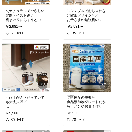
パーSALE セール
リー あったら便利 新生活
新居準備 引越し 一人暮ら
＼ナチュラルでやさしい
＼シンプルでおしゃれな
し 収納上手 ギフト プレ
北欧テイスト🌿／
北欧風デザイン✨／
ゼント おすすめ プチギフ
机まわりにちょうどいい
お子さまの勉強机のサイ
ト オシャレ 可愛い お買
サイズ感で使いやすい📚
ドラックにもぴったり📚
い物マラソン 楽天スーパ
￥2,981〜
￥2,981〜
ーSALE セール
キャスター付きだから移
51
0
キャスター付きで移動も
35
0
動もスムーズ、すっきり
ラクラク、限られたスペ
収納できて便利です✨
ースを賢く使える収納ワ
ゴンです😊
教科書収納ワゴン スリム
【楽天1位】マガジンラ
#送料無料
#送料無料
引き出し付き ペン立て付
#収納🌸インテリア雑貨
き 子供 デスク横 本棚 奥
@piko*
行20.5cm 簡単組立
#収納🌸インテリア雑貨
北欧風 ブックシェルフ 本
@piko*
棚 スリム キャスター付き
＼両手がふさがっていて
🇯🇵国産の重曹✨
スリム 五段 大容量 教科
も大丈夫😊／
食品添加物グレードだか
書 収納 書類棚 隙間収納
ら、パンやお菓子作り・
子供部屋 おしゃれ 学習ラ
隙間ラック サイドワゴン
直接ふれずに踏むだけで
お料理にも安心して使え
ック ワゴン 大容量 絵本
絵本 書類整理 ラック デ
￥5,500
￥590
サッと固定✨
ます😊
インテリア雑貨 あったら
スクサイド収納 ブックス
使い終わったら立ったま
60
0
しかもアルミニウムフリ
78
0
便利 新生活 新居準備 収
タンド 漫画 雑誌 インテ
ま一瞬で解除できてラク
ー◎
納上手 引越し ギフト プ
リア雑貨 あったら便利 新
ちん🙌
レゼント おすすめ プチギ
生活 新居準備 収納上手