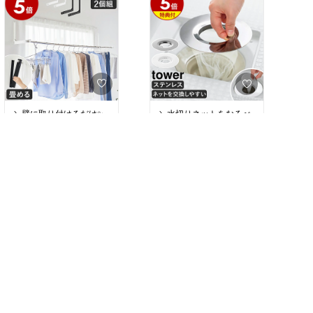
のうるツヤ髪へ💁‍♀️💕
ンパクト 美容家電 美容器
恒温ケアで髪のうるおい
具 ギフト プレゼント 人
DysonAirstrait™ストレイ
を守って、やさしく美髪
気 売れ筋 買ってよかった
トナー
へ🌿
おすすめ プチギフト オシ
数量限定カラージャスパ
ャレ 美容マニア 時短美容
旅行に便利 可愛い ずっと
#送料無料
#ドライヤー🌸人気@piko
欲しかった おうち時間充
*
実 誕生日 新生活 お祝い
#ヘアアイロン🌸人気@pi
バレンタイン ホワイトデ
ko*
ー 母の日 父の日 お買い
ドライヤー 大風量 1500
物マラソン 楽天スーパー
＼壁に取り付けるだけ✨
＼水切りネットをなるべ
W 速乾 ヘアドライヤー 3
SALE セール
／
く触れずに交換できる✨
ダイソン Dyson Airstrait
億高濃度マイナスイオン
／
ストレイトナー ドライヤ
髪質改善・静電気防止 ド
物干し竿を掛けたままサ
ステンレス製のお風呂排
ー ストレートアイロン H
ライヤー 大風量 冷熱風 3
￥6,820
￥1,980〜
ッと折りたたみ収納でき
水口ホルダー🛁
T01JPPL ジャスパープラ
段階風量 低騒音 過熱保護
る竿ホルダー👕🧺
105
0
435
0
ム ダイソン公式 新品 ダ
ノズル・壁掛け付 ドライ
取っ手を持つだけでネッ
イソンドライヤー ダイソ
ヤー 海外対応 軽量 コン
ホルダーに奥行きがある
トの着脱OK🙌
ンエアストレート ヘアア
パクト 家庭用 旅行用 美
から、カーテンを閉めた
ちょっと憂うつな作業の
イロン ヘアスタイラー 美
容家電 美容器具 ギフト
ままでも部屋干しOK🌤️
ストレスを減らせます😊
容室 美容家電 美容器具
プレゼント 人気 売れ筋
耐荷重10kgでたっぷり干
ギフト プレゼント 人気
買ってよかった おすすめ
せて安心です💪💕
【特典付】
売れ筋 買ってよかった お
プチギフト オシャレ 美容
水切りネットが交換しや
すすめ プチギフト オシャ
マニア 時短美容 旅行に便
すいお風呂の排水口ネッ
レ 美容マニア 時短美容
利 可愛い ずっと欲しかっ
ウォール折り畳み物干し
旅行に便利 可愛い ずっと
た おうち時間充実 誕生日
竿ホルダー タワー
#送料無料
欲しかった おうち時間充
新生活 お祝い バレンタイ
2個組 石こうボード壁対
実 誕生日 新生活 お祝い
ン ホワイトデー 母の日
#ラク家事🌸お掃除@piko
バレンタイン ホワイトデ
父の日 お買い物マラソン
#送料無料
*
ー 母の日 父の日 お買い
楽天スーパーSALE セー