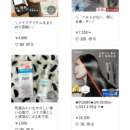
piko*
フト プレゼント おすすめ
#収納🌸キッチン@piko*
プチギフト オシャレ 可愛
い お買い物マラソン 楽天
泡 液体 ディスペンサー
スーパーSALE セール
＼「ベルトがない、閉じ
自動 充電式 ハンドソープ
山崎実業 tower シンク下
る傘」☂️✨／
＼メイクアイテムをまと
ディスペンサー 食器洗剤
引き出し シンク下収納 ラ
めて収納✨／
洗剤 石鹸 おしゃれ かわ
ック スライド 伸縮 幅に
とじるだけで生地がスッ
いい 手洗い 洗面所 台所
￥7,150〜
合わせて 調整 キッチン収
とまとまるから、手が濡
間仕切りは自由にアレン
キッチン トイレ USB充
納 コンロ下 ガスコンロ下
￥4,980
れないのがうれしい🙌💧
105
0
ジできて使いやすい🙌
電 recolte 充電式オート
yamazaki 公式 ブラック
調光・調色LEDミラーで
84
0
ディスペンサー 泡用 液体
ホワイト キッチン雑貨 収
【GOOD DESIGN BEST1
メイクもきれいに仕上が
用 バス用品 お風呂 洗面
納 あったら便利 キッチン
00選出】
ります💄💡
所 サニタリー ランドリー
の相棒 キッチンアイテム
軽量化リニューアル【マ
ブラシケース付きも嬉し
あったら便利 新生活 新居
新居準備 新生活 一人暮ら
ーナ公式】Shupatto シュ
い😊
準備 引越し 一人暮らし
し 家族 引越し 買ってよ
パット アンブレラ 58cm
収納上手 ギフト プレゼン
かった 収納上手 ギフト
メイクボックス 鏡付き ラ
ト おすすめ プチギフト
プレゼント おすすめ プチ
#送料無料
オシャレ 可愛い お買い物
ギフト オシャレ 可愛い
#送料無料
マラソン 楽天スーパーS
ずっと欲しかった お買い
ALE セール
物マラソン 楽天スーパー
ベルトなしで畳める 傘 レ
SALE セール
ディース メンズ 16本骨
#収納🌸インテリア雑貨
UVカット 晴雨兼用 日傘
@piko*
雨傘 長傘 車 濡れない 男
★P10倍‼️★3/4 20:00か
女兼用 畳まない 手開き
ら3/11 1:59まで★
乳液みたいなやさしい使
軽い 無地 かわいい おし
大容量 持ち運び おしゃれ
い心地で、メイク落とし
ゃれ 大人 子供 ギフト プ
間仕切り 3色調光 メイク
【ヤーマン公式】 スムー
と保湿がこれ1本で完了✨
レゼント ファッション雑
￥24,200
収納 コスメボックス 化粧
スアイロンフォトイオン
ふき取りタイプだから時
貨 自分へのご褒美 オケー
ボックス 化粧品 ケース
￥1,650
プラス
78
0
短にも◎
ジョン 買い替え ギフト
小物入れ アクセサリー ボ
90
0