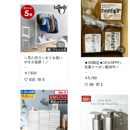
立て掛けるだけでOKだか
ク、文具、ペット用品、
らラクちん♪
メイク道具などをまとめ
てスッキリ収納できます
スリムでミニマムなデザ
🧺📦
インがどんなお部屋にも
省スペースでお部屋を整
馴染みます🌿
えたい方にぴったりです
レインコートハンガーに
😊
もおすすめ☔👕
【特典付】 ゴミ箱裏ス
【特典付き】スリムコー
#送料無料
#送料無料
#収納🌸インテリア雑貨
#収納🌸インテリア雑貨
＼見た目スッキリ＆使い
@piko*
@piko*
やすさ抜群！／
★SS限定★10％OFF‼️＼
先着クーポン配布中／
✔️かばんの一括収納に便
山崎実業 tower スリム ワ
￥7,920
山崎実業 tower コートハ
利🎒
酵母や乳酸菌が生きてる
ゴン 20cm キャスター付
￥5,780
ンガー 壁 立て掛け ハン
スチール製のマルチラッ
415
0
✨
2段 3段 天板付 収納 すき
ガーラック 頑丈 北欧 木
ク✨
天然醸造の生みそで、コ
49
1
ま収納 キッチン収納 ラッ
製 おしゃれ パイプハンガ
クのある贅沢な味わい🍲
ク 整理棚 ハンドル付 デ
ー コート掛け コートかけ
✔️フック付きで
スク下 隙間 デッドスペー
コートラック コートハン
👜バッグ
注文後に詰めて、蔵元か
ス ゴミ箱の奥 yamazaki
ガーラック ウォールハン
🎒リュック
ら直送📦
公式 白 黒 インテリア雑
ガー タワーシリーズ 玄関
🧢帽子 などをサッとかけ
有機JAS認定・足立醸造
貨 あったら便利 新生活
収納 インテリア雑貨 あっ
て収納OK！
の国産オーガニック味噌
新居準備 収納上手 引越し
たら便利 新生活 新居準備
🌾
ギフト プレゼント おすす
収納上手 引越し ギフト
✔️省スペース設計で
め プチギフト オシャレ
プレゼント おすすめ プチ
玄関や廊下にもスッキリ
有機大豆×有機米で、毎
可愛い お買い物マラソン
ギフト オシャレ 可愛い
置ける🚪
日の味噌汁をちょっと特
楽天スーパーSALE セー