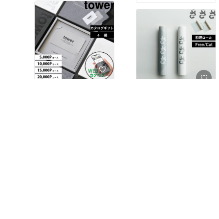
らない like-it インテリア
ンドソープ 洗剤 食器用洗
しめます🍓🍌🍍
製で、見た目もスッキリ
雑貨 あったら便利 新生活
剤 詰め替え USB充電 IPX
清潔感◎
新居準備 収納上手 引越し
5 防水 錆びにくい バス用
持ち運びラクラクで忙し
ギフト プレゼント おすす
品 お風呂 洗面所 サニタ
い朝にもぴったり🌞
め プチギフト オシャレ
リー ランドリー あったら
店舗限定【特典付き】
可愛い お買い物マラソン
便利 新生活 新居準備 引
【Ninja 公式】Blast コー
ステンレス引っ掛けオモ
楽天スーパーSALE セー
越し 一人暮らし 収納上手
ドレスミキサー ブラスト
ル
ギフト プレゼント おすす
BC151J / シャークニンジ
#送料無料
め プチギフト オシャレ
可愛い お買い物マラソン
#送料無料
楽天スーパーSALE セー
#収納🌸バスルーム・サ
ル
#フードプロセッサー・
ニタリー@piko*
＼贈り物に迷ったらこれ
ブレンダー🌸人気@piko*
🎁✨／
武田晒工場が昔ながらの
技で仕上げた、綿100％
#ラク家事🌸キッチン@pi
日本製 燕三条 お風呂 バ
山崎実業のtower カタロ
の和晒🧵✨
ko*
スケット 引っ掛け ステン
￥6,380〜
グギフト📖
レス お風呂収納 ラック
￥2,860〜
602
0
拭く・包む・敷く…使い
棚 かご カゴ 収納 おもち
5,000円／10,000円／15,
方いろいろ🙌
161
0
ミキサー ブレンダー ジュ
ゃ 収納 吊り下げ 浴室 ボ
000円／20,000円の4コー
やさしい風合いで、どん
ーサー コードレス 静音
トルラック バスラック タ
スから選べるから、予算
な場面にもそっと寄り添
パワフル コンパクト スム
オル掛け 浮かせる 吊るせ
に合わせてぴったり贈れ
う晒布です😊
ージーミキサー 氷も砕け
る バスルーム バス用品
ます💐😊
る 氷対応 USB 充電式 持
お風呂 洗面所 サニタリー
さささ【 和晒ロール フリ
ち運び 小型 洗いやすい
ランドリー あったら便利
ー / カット】
蓋 スムージー そのまま飲
新生活 新居準備 引越し
山崎実業 タワー カタログ
める 人気 売れ筋 新生活
一人暮らし 収納上手 ギフ
新居 引越し 一人暮らし
ト プレゼント おすすめ
#送料無料
武田晒工場 フキン わざら
家族 キッチンアイテム 買
プチギフト オシャレ 可愛
し キッチンクロス キッチ
ってよかった ギフト プレ
い お買い物マラソン 楽天
ン 晒布 タオル 水切り 食
ゼント おすすめ プチギフ