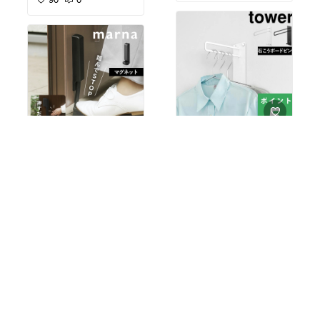
プレゼント お買い物マラ
ックス セミハードメイク
#送料無料
弱酸性・無香料・無着色
ソン 楽天スーパーSALE
ボックス LED 旅行 メイ
で敏感肌さんにもやさし
セール
クポーチ ポーチの中身 旅
#ヘアアイロン🌸人気@pi
く、うるおいを守りなが
行に便利 美容マニア
ko*
らメイクをオフしてくれ
ます😊
乾燥が気になる日のクレ
ヘアアイロン ストレート
ンジングにぴったり💛
アイロン 2way ヘアケア
保水ヘアアイロン 低温 キ
ープ ダメージ ヘアアレン
キュレル 潤浸保湿 乳液ケ
ジ ワンカール カラー退色
抑制 ギフト プレゼント
#送料無料
美容家電 美容器具 ギフト
＼花粉の季節も安心🌸／
プレゼント 人気 売れ筋
#オリジナル写真
室内干しにぴったりの壁
＼荷物で両手ふさがって
買ってよかった おすすめ
#保湿重視
付けハンガー👕✨
ても大丈夫🙌✨／
プチギフト オシャレ 美容
マニア 時短美容 旅行に便
￥2,200
使わないときはスッキ
ぎゅっと踏むだけでピタ
利 可愛い ずっと欲しかっ
￥5,500
リ、干すときはサッと広
40
0
ッと固定👣
た おうち時間充実 誕生日
げるだけ🙌
ポンと押せばサッと解除
63
0
新生活 お祝い バレンタイ
賃貸OK◎ 石こうボード
👌
ン ホワイトデー 母の日
ピンやネジで取り付けら
父の日 お買い物マラソン
れるのもうれしいポイン
マーナのドアストッパー
楽天スーパーSALE セー
ト🔧🏠
🚪
ル
毎日のプチストレスを減
ちょい干しにも大活躍で
らしてくれる優秀アイテ
す😊
#送料無料
【特典付き】壁付けちょ