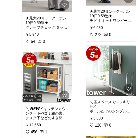
天スーパーSALE セール
おにぎり🍙に巻いても、
おつまみとしてそのまま
#かさあげ台・保護マッ
食べても大満足！
★最大20％OFFクーポン
ト🌸おすすめ@piko*
サラダやパスタにも合う
19日9:59迄★
★最大20％OFFクーポン
よ💓
チドリ キャミワンピース
19日9:59迄★
防振・防音 ゴムマット 洗
クレープチェック タック
￥6,930
全型20枚入りなのでたっ
#送料無料
濯機 かさ上げ かさあげ
ぷり使えるのも嬉しいポ
272
0
￥5,940
台 かさ上げ台 置き台 台
#送料無料
イント🎁
レディース ロング丈 キャ
座 TFi-9045 ドラム式/縦
64
0
ミワンピ 千鳥柄 きれいめ
型対応 高さ調整 洗濯機か
麻混 綿混 リネン コット
接触冷感 UV対策 おしゃ
さあげ かさ増し台 かさあ
ン パンツ ボトム レディ
#オリジナル写真
#リピー
れ エコ ベーシック 着回
げ台 嵩上げ キズ凹み防止
ース ワイドパンツ 低身長
ト購入
し リサイクルポリエステ
振動防止 防振 防音 騒音
高身長 セットアップ可 エ
有明産 焼き海苔 選べるラ
ル 26SS 春 夏 秋 M L LL
対策 あしあげ隊 タツフト
コ ベーシック 着回し リ
ンク⇒【1】一番摘みプ
洗濯可 for/c フォーシー
楽天ランキング1位 おす
サイクルポリエステル 26
レミアム/全型20枚 【2】
すめ あったら便利 新生活
SS 春 夏 秋 M L LL 洗濯
お得な訳あり上級品/全型
新居準備 引越し 一人暮ら
可 for/c フォーシー
35枚 【3】国産(産地指定
し お買い物マラソン 楽天
不可)訳あり/全型45枚
スーパーSALE セール
【4】味付け海苔/8切160
枚 【受賞記念セール】
＼省スペースでスッキリ
海苔 焼きのり 焼き海苔
✨／
焼のり 焼海苔 晩ご飯の救
⋱ 𝙉𝙀𝙒⋰キッチンカウ
ポールだけのシンプルデ
世主
ンター下やゴミ箱の裏、
ザインハンガーラック♪
デスク下などのすき間に
￥3,300
スッと入るスリムなスチ
玄関やリビングで、洋服
128
0
￥12,650
ールワゴン✨
やマフラーの一時掛けに
456
1
ぴったり👗🧣
調味料や食料品のストッ