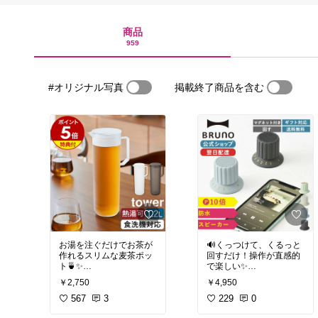
商品
959
#オリジナル写真
掲載終了商品を含む
お湯を注ぐだけでお茶が
🔊くっつけて、くるっと
作れるスリムな麦茶ポッ
回すだけ！操作が直感的
ト🍵✨
で楽しい✨
レモン水やアルコールも
￥2,750
￥4,950
OK🍋🍹
防水＆コンパクトだか
567
3
ら、お風呂やキッチンで
229
0
軽くて丈夫なトライタン
も大活躍🛁