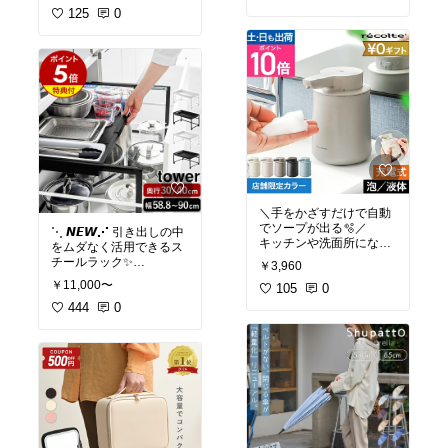
電源タップや配線をすっ
ュアライジング / プロテ
125
0
ぽり収納できて、見た目
クティング / ラトゥーエ
もきれいに整います😊
#送料無料
「壁付けタイプ」と「デ
スク下タイプ」の2種類
みずみずしいつけ心地で
から選べるので、お部屋
スーッと伸びて、肌が自
やデスクに合わせて使え
然にトーンアップ🌸
ます◎
ほんのりツヤが出て、こ
れだけでもお肌きれいに
【特典付】コンセントご
見えるのが嬉しい😊
と隠せる壁付けケーブル
ラック ／
UVカットもできるから、
デスク下天板ケーブルラ
毎日の下地にぴったり☀️
＼手をかざすだけで自動
ナチュラルメイク派さん
でソープが出る🫧／
⋱ 𝙉𝙀𝙒⋰ 引き出しの中
#送料無料
におすすめ💗
キッチンや洗面所になじ
をムダなく活用できるス
む、おしゃれでかわいい
チールラック✨
#収納🌸インテリア雑貨
￥3,960
デザイン✨
天板がスライドして、下
@piko*
#オリジナル写真
￥11,000〜
105
0
に入れた物も見やすい👀
ポール&ジョー プロテク
充電式だから電池交換い
444
0
ティングプライマー01
らず🔋
幅も調節できるから、用
山崎実業 tower ルーター
一度の充電で最大6ヶ月
途に合わせてぴったり収
電源タップ 収納 ボックス
使えてラクちん😊
納📦😊
コンセント ケーブル 隠す
カバー付 壁面 収納 壁掛
【限定カラー 】レコルト
【特典付】シンク下引き
け 石膏ボード おしゃれ y
出し幅伸縮スライドラッ
amazaki 公式 ブラック
#送料無料
ク タワー
ホワイト インテリア雑貨
あったら便利 新生活 新居
#ディスペンサー🌸coll.@
#送料無料
準備 収納上手 引越し ギ