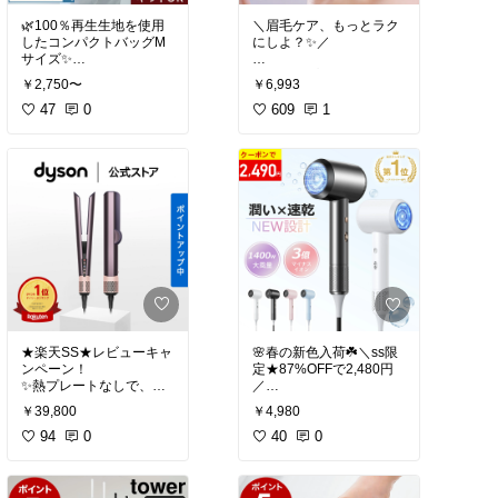
納 戸棚下収納 まな板ラッ
#収納🌸キッチン@piko*
🌿100％再生生地を使用
＼眉毛ケア、もっとラク
ク また板ホルダー 吊り下
したコンパクトバッグM
にしよ？✨／
げ 吊り戸棚 吊戸棚 扉 引
サイズ✨
っ掛け キッチン カッティ
山崎実業 tower 家電下 ス
10周年を記念した数量限
電動タイプだから、眉に
ングボード yamazaki 公
ライドテーブル レンジ下
￥2,750〜
￥6,993
定モデルです🎉
沿ってスーッとなぞるだ
式 ブラック ホワイト キ
作業台 ２段 ラック レン
47
0
け😊
609
1
ッチン雑貨 収納 あったら
ジ上 収納 ちょい置き キ
今だけの特別デザイン、
1本ずつ挟む手間が少な
便利 キッチンの相棒 キッ
ッチン レンジ下 レンジ
ぜひチェックしてみてく
くて、あっという間にお
チンアイテム 新居準備 新
下 トースター 25cm yam
ださい👜💚
手入れ完了💡
生活 一人暮らし 家族 引
azaki 公式 キッチン雑貨
越し 買ってよかった 収納
収納 あったら便利 キッチ
【マーナ公式】Shupatto
LEDライト付きで、短い
上手 ギフト プレゼント
ンの相棒 キッチンアイテ
シュパット コンパクトバ
毛・細い毛もしっかりキ
おすすめ プチギフト オシ
ム 新居準備 新生活 一人
ッグ
ャッチ👌
ャレ 可愛い ずっと欲しか
暮らし 家族 引越し 買っ
10周年記念モデル THE E
忙しい日でもサクッとキ
った お買い物マラソン 楽
てよかった 収納上手 ギフ
SSENCE 本質 Mサイズ
レイ眉に💕
天スーパーSALE セール
ト プレゼント おすすめ
プチギフト オシャレ 可愛
【公式店】パナソニック
い ずっと欲しかった お買
エコバッグ 折りたたみ オ
アイブロウ スムースピッ
い物マラソン 楽天スーパ
シャレ マチ広 洗える 一
ーSALE セール
気にたためる マイバッグ
#送料無料
★楽天SS★レビューキャ
🌸春の新色入荷☘️＼ss限
買い物バッグ 折り畳み 肩
ンペーン！
定★87%OFFで2,480円
かけ かわいい 大容量 軽
#脱毛・シェーバー🌸人
✨熱プレートなしで、風
量 小さくたためる 旅行
気@piko*
の力だけでストレート💨
#送料無料
ギフト ファッション雑貨
￥39,800
￥4,980
自分へのご褒美 オケージ
乾いた髪も濡れた髪もツ
94
0
乾かすだけでサロン帰り
40
0
ョン 買い替え ギフト プ
無料ギフトラッピング ペ
ヤさら〜に🌈
みたいな仕上がりに💇‍♀️✨
レゼント お買い物マラソ
ン型 電動眉毛抜き LEDラ
大風量1500Wで速乾！忙
ン 楽天スーパーSALE セ
イト付き 眉 鼻下 頬 顎 ケ
熱ダメージゼロで、理想
しい夜も時短できる⏰
ール
ア 旅行 出張 シンプル コ