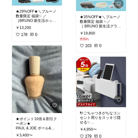
一人暮らし ギフト プレゼ
#ラク家事🌸キッチン@pi
新居準備 引越し 一人暮ら
ント おすすめ プチギフト
ko*
し 収納上手 ギフト プレ
オシャレ 可愛い お買い物
★29%OFF★＼ブルーノ
ゼント おすすめ プチギフ
マラソン 楽天スーパーS
数量限定 福袋✨ ／
★35%OFF★＼ブルーノ
ト オシャレ 可愛い お買
ALE セール
［BRUNO 新生活ホット
数量限定 福袋 ✨／
クリア 透明 床暖房 冷蔵
い物マラソン 楽天スーパ
［ BRUNO 新生活グラン
庫下マット キズ 凹み 防
ーSALE セール
￥13,200
#送料無料
止 下敷き ポリカーボネー
￥19,800
2〜3人にぴったりのコン
178
0
#送料無料
ト 洗濯機 高品質 高コス
パクトなBRUNOホット
売切れ
4〜5人で楽しめる大きめ
パ 床 冷蔵庫キズ防止マッ
プレート🍳
BRUNOホットプレート
ト 透明マット シート 洗
103
0
別売りプレート2種＆レ
🍳
濯機のフロアマット 家具
シピブック付きで楽しみ
下敷き キャスター 保護マ
方いろいろ📖✨
オプションプレートや雑
ット 人気 売れ筋 新生活
貨、レシピブック付きで
新居 引越し
総額18,700円相当が約2
大満足📖✨
9％オフのお得な福袋🎁
数量限定なのでお早めに
総額30,580円相当が約3
😊
5％オフのお得な福袋🎁
数量限定なのでお見逃し
なく😊
ホットプレート 2〜3人用
コンパクト たこ焼き器 オ
プションプレート レシピ
ホットプレート グランデ
ブック付き キッチン家電
4〜5人用 たこ焼き器 オ
お得セット 調理家電 キッ
🔌ごちゃつきがちなコン
プションプレート レシピ
チン用品 おしゃれ かわい
セント周りをスッキリ隠
ブック付き 雑貨 キッチン
★ポイント10倍＆割引ク
い 北欧 ギフト
せる✨
家電 お得セット 調理家電
ーポン★
towerのケーブルラックシ
キッチン用品 おしゃれ か
PAUL & JOE ポール&ジ
￥4,950〜
リーズ。
わいい 北欧 ギフト
ョー ファンデーション プ
￥3,400〜
279
0
ライマー 30ml モイスチ