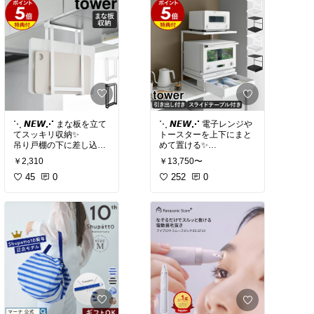
お掃除🧽・お洗濯👕・入
フト オシャレ 可愛い お
引越し ギフト プレゼント
強力マグネットでしっか
浴剤🛁・歯みがき🪥・野
買い物マラソン 楽天スー
おすすめ プチギフト オシ
り止まるから、玄関ドア
菜の農薬除去🥬など、
パーSALE セール
ャレ 可愛い お買い物マラ
も安心🚪🧲
これひとつでいろいろ使
ソン 楽天スーパーSALE
える万能アイテムです✨
セール
荷物が多い日やベビーカ
ーの出入りにも大活躍で
国産重曹 1kg
#送料無料
す👶🛍️
【メール便で郵便ポスト
にお届け】
【マーナ公式】
踏むだけで固定 立ったま
#オリジナル写真
ま解除できる ドアストッ
⋱ 𝙉𝙀𝙒⋰ まな板を立て
⋱ 𝙉𝙀𝙒⋰ 電子レンジや
てスッキリ収納✨
トースターを上下にまと
#送料無料
吊り戸棚の下に差し込む
めて置ける✨
だけの簡単設置！
towerの便利な2段ラック
￥2,310
￥13,750〜
📦
玄関 強力 マグネット ゴ
浮かせて収納できるから
45
0
252
0
ム 足 扉 止め ドア止め 磁
乾きやすくて衛生的🧼
レンジ下にはスライドテ
石 重いドア 玄関ドア ド
省スペースでキッチンも
ーブル付きで、デッドス
アストップ ずれない 滑ら
すっきり整います😊
ペースになりがちな場所
ない ゴム 床 おしゃれ か
も有効活用🙌
わいい 子ども マンション
【特典付き】戸棚下まな
キッチンがすっきり整い
賃貸 一軒家 marna イン
板ホルダー タワー スリム
ます😊
テリア雑貨 あったら便利
新生活 新居準備 収納上手
#送料無料
【特典付】スライドテー
引越し ギフト プレゼント
ブル付きキッチン家電下
おすすめ プチギフト オシ
#収納🌸キッチン@piko*
ラック
ャレ 可愛い お買い物マラ
ソン 楽天スーパーSALE
#送料無料
セール
山崎実業 tower まな板 収