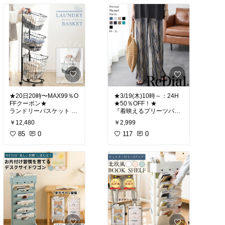
でも安心😊🚿
けたいなら「縦型」⬆️
サッと取りやすさ重視な
ら「横型」➡️
#送料無料
お部屋に合わせて選べる
よ😊
#ディスペンサー🌸coll.@
piko*
【特典付】 壁付けリュ
ックハンガー タワー 縦型
ステンレス 自動 泡 液体
#送料無料
充電式 おしゃれ 大容量
自動洗浄 オートソープデ
#収納🌸インテリア雑貨
★20日20時〜MAX99％O
★3/19(木)10時～：24H
ィスペンサー 自動ソープ
@piko*
FFクーポン★
★50％OFF！★
ディスペンサー ハンドソ
ランドリーバスケット キ
『着映えるプリーツパン
ープ 洗剤 洗面所 キッチ
ン 詰め替え USB IPX5 防
山崎実業 tower リュック
￥12,480
￥2,999
#送料無料
#送料無料
水 錆びにくい バス用品
ランドセル ハンガー カバ
85
0
117
0
お風呂 洗面所 サニタリー
ン バッグ フック 壁面 ピ
#収納🌸バスルーム・サ
ボトムス レディース パン
ランドリー あったら便利
ン 穴 目立たない 耐荷重
ニタリー@piko*
ツ ワイドパンツ ワイド
新生活 新居準備 引越し
5kg 小物収納 子供 子供部
ストレート トレンド イー
一人暮らし 収納上手 ギフ
屋 キッズ yamazaki 公式
ジーパンツ プリーツ プリ
ト プレゼント おすすめ
モノトーン ブラック ホワ
スリム おしゃれ 収納ラッ
ーツパンツ 30代 40代 50
プチギフト オシャレ 可愛
イト
ク 洗濯かご ランドリー収
代 春 冬 秋冬 カジュアル
い お買い物マラソン 楽天
インテリア雑貨 あったら
納 隙間ワゴン 洗濯物入れ
春服 大きいサイズ ゆった
スーパーSALE セール
便利 新生活 新居準備 収
バスケット スチール 大容
り 黒 柄 プリント
納上手 引越し ギフト プ
量 持ち手付き ワゴン 脱
レゼント おすすめ プチギ
衣かご 洗面所 シンプル
フト オシャレ 可愛い お
新生活 バス用品 お風呂
買い物マラソン 楽天スー
洗面所 サニタリー ランド