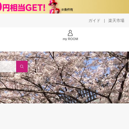
ガイド
楽天市場
|
my ROOM