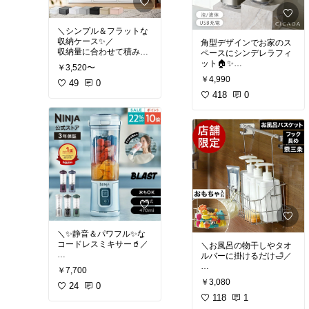
お買い物マラソン 楽天ス
子供部屋ではキッズハン
別に😊
ル
ーパーSALE セール
ガーとしても◎👦👧
酵母や乳酸菌が生きた贅
＼シンプル＆フラットな
【特典付き】バッグ収納
沢な味わい
収納ケース✨／
角型デザインでお家のス
生みそ 国産有機味噌 900
収納量に合わせて積み重
ペースにシンデレラフィ
#送料無料
ねOK！📦
ット🏠✨
#送料無料
￥3,520〜
#収納🌸インテリア雑貨
￥4,990
クローゼットやリビン
49
0
上面パネル付きで、充電
@piko*
#オリジナル写真
グ、カウンター下など、
残量やモードもひと目で
418
0
無添加 米味噌非加熱処理
好きな場所にぴったりフ
チェック👀🔋
米みそ 米麹味噌 甘口 生
ィット😊
マット加工のステンレス
山崎実業 tower ハンガー
味噌 味噌汁 有機 味噌 み
自分好みの収納システム
表面で指紋もつきにくい
ラック キッズハンガー ラ
そ 無添加味噌 高級 有機
がつくれます♪
◎
ンドセルラック カバン掛
大豆 天然醸造 国産 有機
さらにIPX5防水で、日常
け 鞄収納 クローゼット収
大豆
ライクイット【選べる豪
使いも安心です💧😊
納 吊り下げ フック付 ス
華特典】 クローゼットシ
リム 玄関 廊下 モノトー
ステム 引出し 単品/セッ
＼ 角型新登場 ／ ソープ
ン yamazaki 公式 ブラッ
ク ホワイト 収納上手 イ
#送料無料
#送料無料
ンテリア雑貨 あったら便
利 新生活 新居準備 引越
#収納🌸インテリア雑貨
#ディスペンサー🌸coll.@
し ギフト プレゼント お
@piko*
piko*
すすめ プチギフト オシャ
＼✨静音＆パワフル✨な
レ 可愛い お買い物マラソ
コードレスミキサー🥤／
＼お風呂の物干しやタオ
ン 楽天スーパーSALE セ
ルバーに掛けるだけ🛁／
ワイド横型M 収納ケース
ステンレス スクエア 自動
ール
おうちでも🏠 アウトドア
収納ボックス 衣類 スリム
泡 液体 充電式 おしゃれ
￥7,700
でも🌳
バス用品や子どものおも
おしゃれ 子供 コンテナボ
大容量 自動洗浄 オートソ
￥3,080
場所を選ばず、いつでも
24
0
ちゃをまとめて収納でき
ックス 組み合わせ 積み重
ープディスペンサー 自動
どこでも
る大容量バスケット✨
118
1
ね 取っ手付き ほこりが入
ソープディスペンサー ハ
フレッシュジュースが楽
燕三条の18-8ステンレス