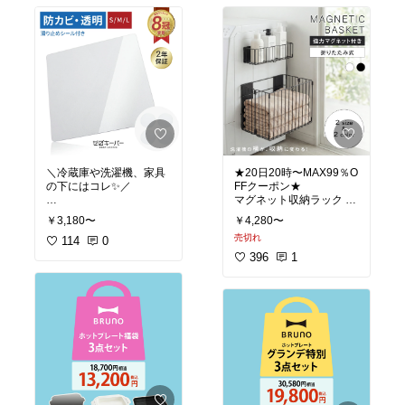
🧼
搭載 アイスブルー
裏返すと目隠し収納にな
るから、急な来客時も安
#ドライヤー🌸人気@piko
心🎵
*
生活感をさりげなく隠せ
る、おしゃれで実用的な
美容家電 美容器具 ギフト
スタンドです🌿💡
プレゼント 人気 売れ筋
買ってよかった おすすめ
【特典付き】目隠し歯ブ
プチギフト オシャレ 美容
ラシ＆チューブスタンド
マニア 時短美容 旅行に便
利 可愛い ずっと欲しかっ
＼冷蔵庫や洗濯機、家具
★20日20時〜MAX99％O
#送料無料
た おうち時間充実 誕生日
の下にはコレ✨／
FFクーポン★
新生活 お祝い バレンタイ
マグネット収納ラック
ン ホワイトデー 母の日
ポリカーボネートのマッ
#収納🌸バスルーム・サ
父の日 お買い物マラソン
￥3,180〜
￥4,280〜
トで床をしっかりガード
#収納🌸バスルーム・サ
ニタリー@piko*
楽天スーパーSALE セー
売切れ
🛡️
114
0
ニタリー@piko*
ル
防振・防音・キズや凹み
396
1
も防いで、安心＆快適な
山崎実業 tower 歯ブラシ
おうちに🏠💫
キッチン収納 磁石式 ラン
スタンド 歯ブラシ スタン
ドリー収納 タワーシリー
ド 歯ブラシ掛け 5連 目隠
SNSで大人気 [S/M/L] ゼ
ズ 省スペース 洗面所 洗
し ハブラシ 立て 収納 は
濯機 ラック マグネットラ
ぶらし 北欧 おしゃれ モ
#送料無料
ック 冷蔵庫 収納 洗剤 柔
ノトーン yamazaki ブラ
軟剤 隙間 タオル 調理器
ック ホワイト バス用品
具 ホワイト おしゃれ シ
お風呂 洗面所 サニタリー
#かさあげ台・保護マッ
ンプル バス用品 お風呂
ランドリー あったら便利
ト🌸おすすめ@piko*
洗面所 サニタリー ランド
新生活 新居準備 引越し
リー あったら便利 新生活