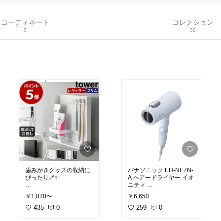
コーディネート
コレクション
0
32
歯みがきグッズの収納に
パナソニック EH-NE7N-
ぴったり🪥✨
A ヘアードライヤー イオ
ハブラシ5本＋歯みがき
#送料無料
￥1,870〜
￥6,650
粉チューブ2本をすっき
りまとめて、洗面台まわ
435
0
ダブルミネラル＆マイナ
259
0
りがキレイに整います🛁
スイオン 低温ケアモード