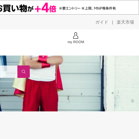
ガイド
楽天市場
|
my ROOM