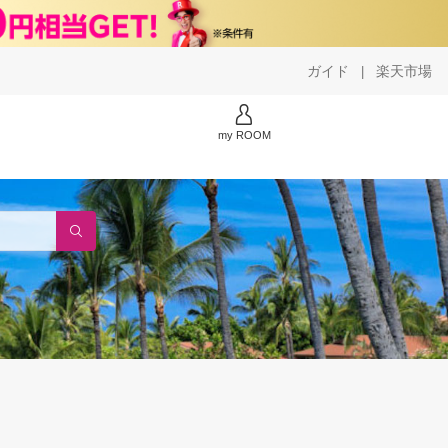
ガイド
楽天市場
|
my ROOM