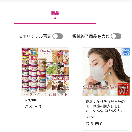
商品
4
#オリジナル写真
掲載終了商品を含む
￥9,900
夏暑くなりそうだったの
で、冷感を購入しまし
8
0
た。そんなにひんやり感
は無いですが、暑くも無
￥595
いです。
こちらのデザインはいわ
3
0
ゆる韓国マスクに比べて