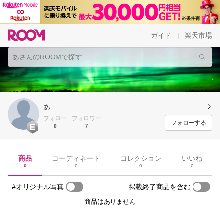
ガイド
楽天市場
|
あ
フォロー
フォロワー
フォローする
0
7
商品
コーディネート
コレクション
いいね
0
0
0
0
#オリジナル写真
掲載終了商品を含む
商品はありません