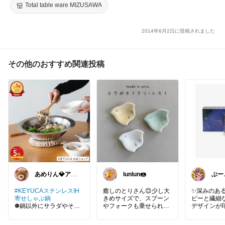
Total table ware MIZUSAWA
2014年8月2日に投稿されました
その他のおすすめ関連投稿
あめりん💎アパ
lunlun🍩
ぶー
レル♡グルメ♡
あり
インテリア
#KEYUCAステンレスIH
癒しのとりさん😊少し大
✨深みのあ
寄せしゃぶ鍋
きめサイズで、スプーン
ビーと繊細
✽鍋以外にサラダやそう
やフォークも乗せられま
デザインが
めんも
す♪
カップ☕️🌌
✽IH用に購入
✅置いてい