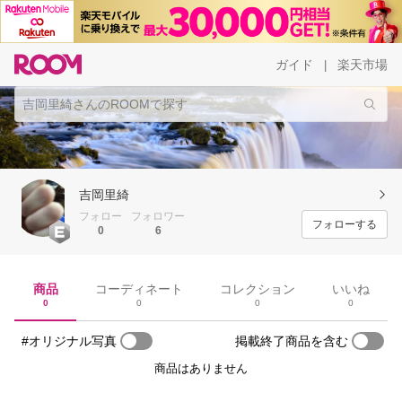
ガイド
楽天市場
|
吉岡里綺
フォロー
フォロワー
フォローする
0
6
商品
コーディネート
コレクション
いいね
0
0
0
0
#オリジナル写真
掲載終了商品を含む
商品はありません