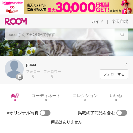
ガイド
楽天市場
|
pucci
フォロー
フォロワー
フォローする
0
8
商品
コーディネート
コレクション
いいね
0
0
0
0
#オリジナル写真
掲載終了商品を含む
商品はありません