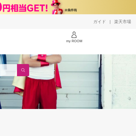
ガイド
楽天市場
|
my ROOM