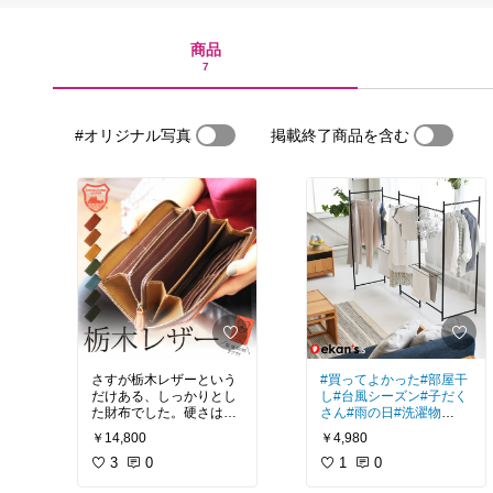
商品
7
#オリジナル写真
掲載終了商品を含む
さすが栃木レザーという
#買ってよかった
#部屋干
だけある、しっかりとし
し
#台風シーズン
#子だく
た財布でした。硬さはあ
さん
#雨の日
#洗濯物
りますが、使い込むうち
7月に引っ越し後、雨の
￥14,800
￥4,980
に手に馴染み使いやすさ
日の洗濯物干す場所に困
が増すのが楽しみです
3
0
り果ててた我が家。賃貸
1
0
なので、どこかに穴を開