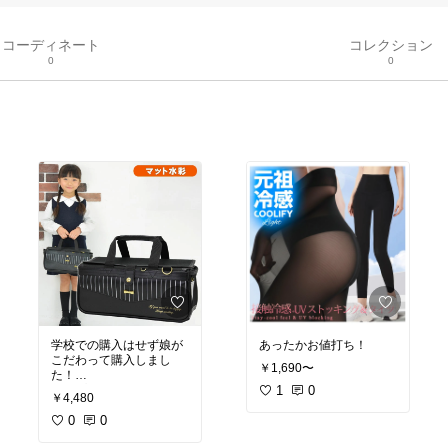
コーディネート
コレクション
0
0
学校での購入はせず娘が
あったかお値打ち！
こだわって購入しまし
￥1,690〜
た！
シンプルで長く使えそう
1
0
￥4,480
です
0
0