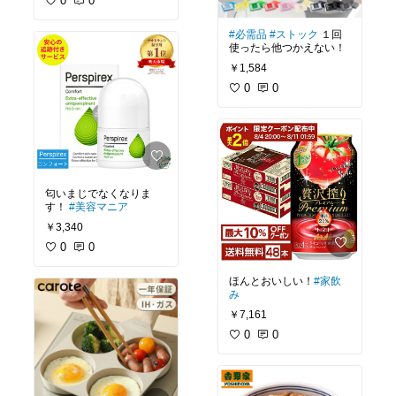
0
0
#必需品
#ストック
１回
使ったら他つかえない！
￥1,584
0
0
匂いまじでなくなりま
す！
#美容マニア
￥3,340
0
0
ほんとおいしい！
#家飲
み
￥7,161
0
0