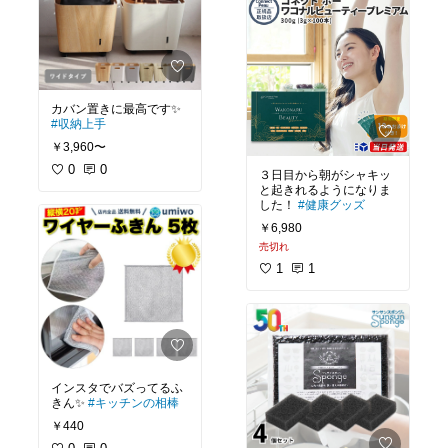
カバン置きに最高です✨
#収納上手
￥3,960〜
0
0
３日目から朝がシャキッ
と起きれるようになりま
した！
#健康グッズ
￥6,980
売切れ
1
1
インスタでバズってるふ
きん✨
#キッチンの相棒
￥440