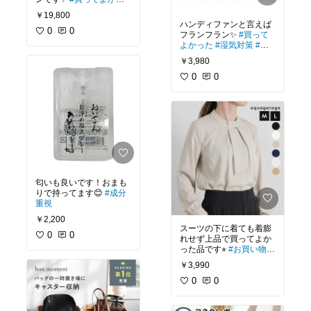
た
#モノトーンインテリ
￥19,800
ア
#リビング
#新居準備
ハンディファンと言えば
0
0
フランフラン✨
#買って
よかった
#湿気対策
#買
ってよかった
￥3,980
0
0
匂いも良いです！おまも
りで持ってます😊
#成分
重視
￥2,200
スーツの下に着ても着膨
0
0
れせず上品で買ってよか
った品です⭐︎
#お買い物メ
モ
￥3,990
0
0