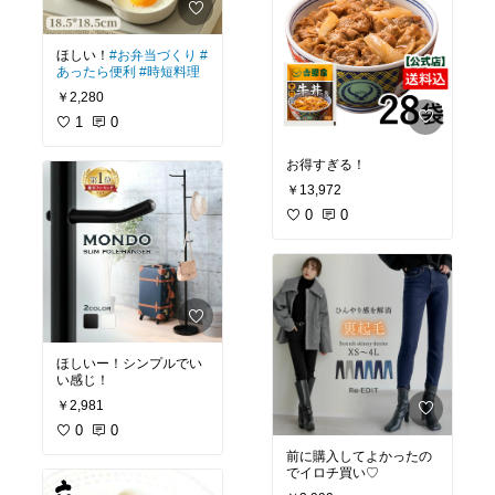
ほしい！
#お弁当づくり
#
あったら便利
#時短料理
￥2,280
1
0
お得すぎる！
￥13,972
0
0
ほしいー！シンプルでい
い感じ！
￥2,981
0
0
前に購入してよかったの
でイロチ買い♡︎