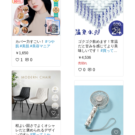
カバー力すごい！
#つや
ゴクゴク飲めます！常温
肌
#美肌
#美容マニア
だと甘みを感じてより美
味しいです！
#買ってよ
￥1,650
かった
#ストック
#我が
￥4,536
1
0
家のお取り寄せ
売切れ
0
0
程よい固さでよくオシャ
レだと褒められるデザイ
ンです✨
#買ってよかっ