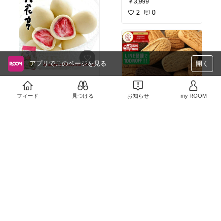
￥3,999
2
0
アプリでこのページを見る
開く
子供のホワイトデーのお
返しに
フィード
見つける
お知らせ
my ROOM
￥390
2
0
4〜5個食べたら暫く満
腹！！
￥5,180
3
0
高身長でいい丈です！