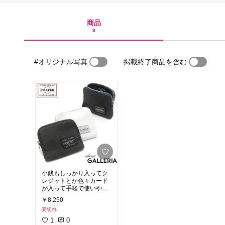
商品
8
#オリジナル写真
掲載終了商品を含む
小銭もしっかり入ってク
レジットとか色々カード
が入って手軽で使いやす
い！
￥8,250
売切れ
1
0