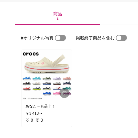
商品
1
#オリジナル写真
掲載終了商品を含む
あなたへも是非！
￥3,413〜
0
0