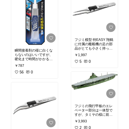
フジミ模型 特EASY 翔鶴
に付属の艦載機の足の部
品がとても小さく持って
瞬間接着剤の様に白くな
いるピンセットでは飛ん
らないのはいいですが、
￥1,997
でしまい取り付け出来な
硬化まで時間がかかるの
かったですか、こちらで
5
0
でそこがネックです。
挟むと全く飛ぶことは無
￥787
手で持って無くても何か
く感動です。取り付けも
で挟んで硬化を待つなど
56
0
早く出来値段は張ります
の設備がある方は良いと
が買って損はないです。
思います。
先曲がりとストレート両
方購入しました。
フジミの飛行甲板のエレ
ベーター部分は一体型で
すが、タミヤの様に前後
のエレベーターを開口し
￥3,993
ている感じにしたくてデ
ザインナイフで地道に8
2
0