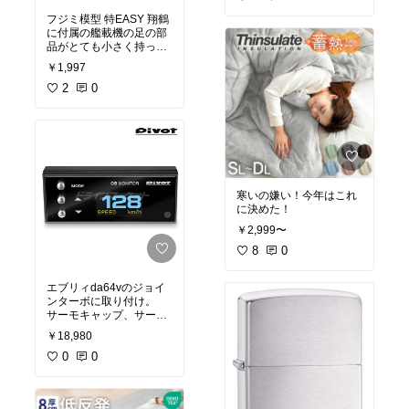
時間かかって切り出し、
フジミ模型 特EASY 翔鶴
開口部を作り、切り取っ
に付属の艦載機の足の部
たエレベーターも高さを
品がとても小さく持って
出す為、綺麗に切り出し
いるピンセットでは飛ん
ました。
￥1,997
でしまい取り付け出来な
稼働している様な感じに
かったですか、こちらで
2
0
するのに高低差を出しま
挟むと全く飛ぶことは無
した。
く感動です。取り付けも
付属のシールが飛行甲板
早く出来値段は張ります
の真ん中に貼る点字白線
が買って損はないです。
だけで寂しかったので赤
城のデカールを流用して
ます。
寒いの嫌い！今年はこれ
に決めた！
￥2,999〜
8
0
エブリィda64vのジョイ
ンターボに取り付け。
サーモキャップ、サーモ
スタットを交換したの
￥18,980
が、
きっかけで水温が知りた
0
0
くなって購入。
メーカーの対応車種のPD
Fでターボは吸気温の表