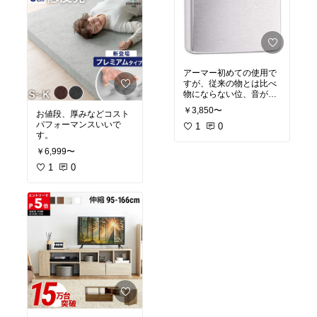
示は出来ない様になって
ますが何故か表示されま
す。
ハイゼットトラックのク
ルーズコントロールを取
り付けするのにもPIBOT
さんの 3driveα-xを取り付
アーマー初めての使用で
けしていたので見た目は
すが、従来の物とは比べ
一緒ですが、こちらは水
物にならない位、音がい
温、電圧、エンジン回
いですね何回も開け閉め
転、ブースト、吸気温、
￥3,850〜
お値段、厚みなどコスト
してます。
スピード、始動後時間な
パフォーマンスいいで
1
0
ど表示が出来、シング
す。
ル、マルチ表示と好みで
表示させたいものを選択
￥6,999〜
1
0