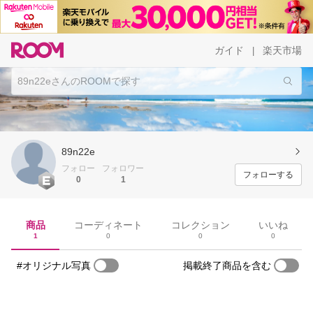
ガイド
楽天市場
|
89n22e
フォロー
フォロワー
フォローする
0
1
商品
コーディネート
コレクション
いいね
1
0
0
0
#オリジナル写真
掲載終了商品を含む