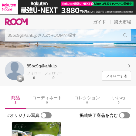
ガイド
楽天市場
|
85bc9g@ahk.jp
フォロー
フォロワー
フォローする
0
0
商品
コーディネート
コレクション
いいね
1
0
0
0
#オリジナル写真
掲載終了商品を含む