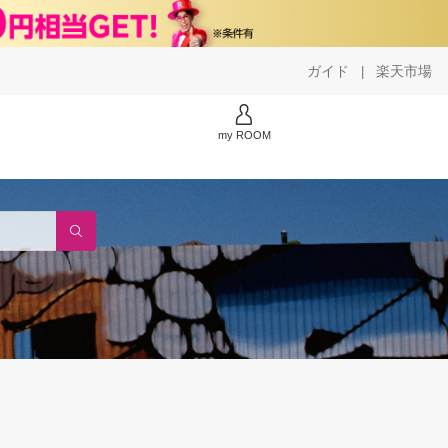
ガイド
楽天市場
|
my ROOM