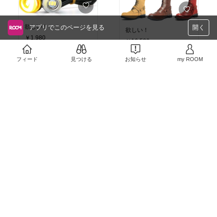
欲しい！
アプリでこのページを見る
開く
欲しい！
￥1,980
￥16,500〜
3
0
2
0
フィード
見つける
お知らせ
my ROOM
￥15,290〜
買いました！
2
0
￥3,630
売切れ
0
0