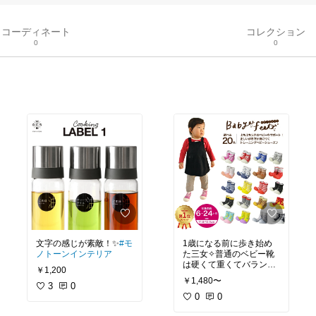
コーディネート
コレクション
0
0
文字の感じが素敵！✨
#モ
1歳になる前に歩き始め
ノトーンインテリア
た三女✧︎普通のベビー靴
は硬くて重くてバランス
￥1,200
が取りにくく、転けてし
￥1,480〜
3
0
まってたので、TVで見た
これを購入◡̈⋆裸足で歩く
0
0
のと変わらない設計にな