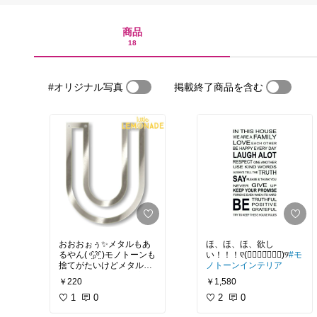
商品
18
#オリジナル写真
掲載終了商品を含む
おおおぉぅ✨メタルもあ
ほ、ほ、ほ、欲し
るやん( ᵒ̤̑₀̑ᵒ̤̑ )モノトーンも
い！！！୧⃛(๑⃙⃘◡̈๑⃙⃘)୨⃛
#モ
捨てがたいけどメタルも
ノトーンインテリア
良い！
#粋な誕生日プレ
￥220
￥1,580
ゼント
1
0
2
0