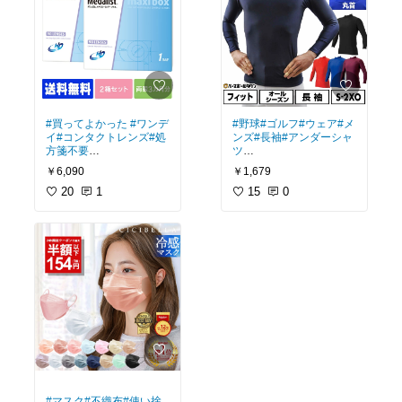
#買ってよかった
#ワンデ
#野球
#ゴルフ
#ウェア
#メ
イ
#コンタクトレンズ
#処
ンズ
#長袖
#アンダーシャ
方箋不要
ツ
#ゴルフウェア
#SSK
￥6,090
￥1,679
値段が安く品質にも問題
ありません。
20
1
SSKのアンダーシャツで
15
0
す。
ワンデイのため使い捨て
で衛生的でもあります。
身長170センチ、体重63
キロの普通体型です。
愛用しておりオススメで
す。
Mサイズを購入してちょ
うどいいサイズでした。
着心地は可もなく不可も
なくと言ったところです
が値段が安いため買って
よかったと思います。
#マスク
#不織布
#使い捨