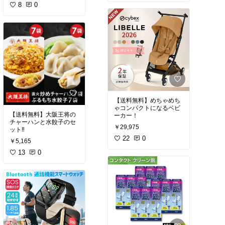
8
0
【送料無料】めちゃめち
ゃコンパクトになるベビ
【送料無料】大阪王将の
ーカー！
チャーハンと水餃子のセ
￥29,975
ット‼️
22
0
￥5,165
13
0