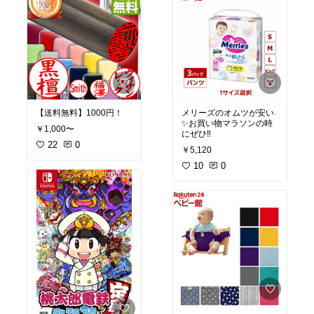
【送料無料】1000円！
メリーズのオムツが安い
✨お買い物マラソンの時
￥1,000〜
にぜひ‼️
22
0
￥5,120
10
0