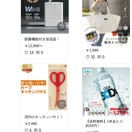
除菌機能付き加湿器！
￥12,999〜
￥1,999
14
0
32
0
貝印のキッチンバサミ！
【送料無料】1本あたり
￥2,480
約54円！
6
0