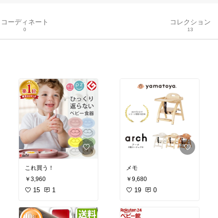
コーディネート
コレクション
0
13
これ買う！
メモ
￥3,960
￥9,680
15
1
19
0