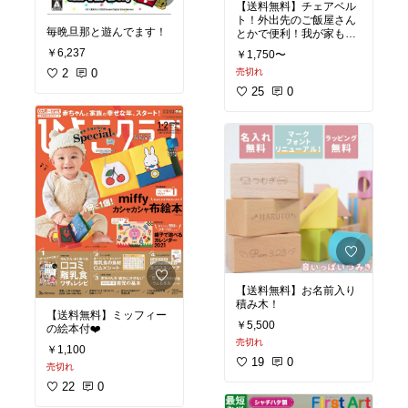
【送料無料】チェアベル
ト！外出先のご飯屋さん
毎晩旦那と遊んでます！
とかで便利！我が家も買
います！
￥6,237
￥1,750〜
2
0
売切れ
25
0
【送料無料】お名前入り
積み木！
【送料無料】ミッフィー
￥5,500
の絵本付❤️
売切れ
￥1,100
19
0
売切れ
22
0