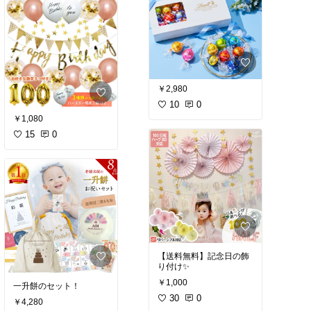
￥2,980
10
0
￥1,080
15
0
【送料無料】記念日の飾
り付け✨
￥1,000
一升餅のセット！
30
0
￥4,280