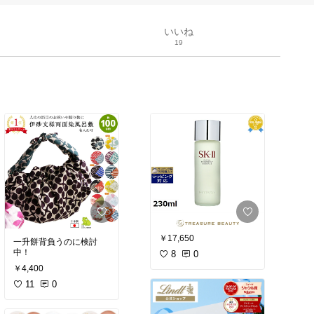
いいね
19
￥17,650
一升餅背負うのに検討
中！
8
0
￥4,400
11
0