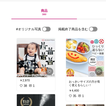
商品
380
#オリジナル写真
掲載終了商品を含む
￥2,970
おっきいサイズの方が長
く使えるらしい！
38
1
￥4,400
35
1