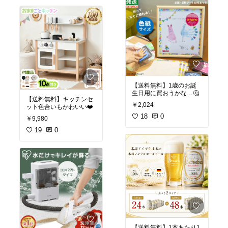
【送料無料】1歳のお誕
生日用に買おうかな…🤔
【送料無料】キッチンセ
￥2,024
ット色合いもかわいい❤️
18
0
￥9,980
19
0
【送料無料】1本あたり1