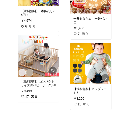
【送料無料】1本あたり7
5円！
一升餅ならぬ、一升パン
￥4,674
🍞
6
0
￥5,480
7
0
【送料無料】コンパクト
サイズのベビーサークル‼️
【送料無料】ヒップシー
￥9,499
ト‼️
17
0
￥8,250
13
0