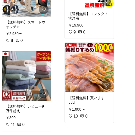
【送料無料】コンタクト
洗浄液
【送料無料】スマートウ
￥19,960
ォッチ✨
9
0
￥2,980〜
8
0
【送料無料】買います
🙋🏻‍♀️
【送料無料】レビュー9
￥1,000〜
万件超え！
10
0
￥890
11
0