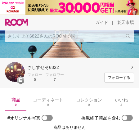
ガイド
楽天市場
|
さしすせそ6822
フォロー
フォロワー
フォローする
0
7
商品
コーディネート
コレクション
いいね
0
0
0
2
#オリジナル写真
掲載終了商品を含む
商品はありません