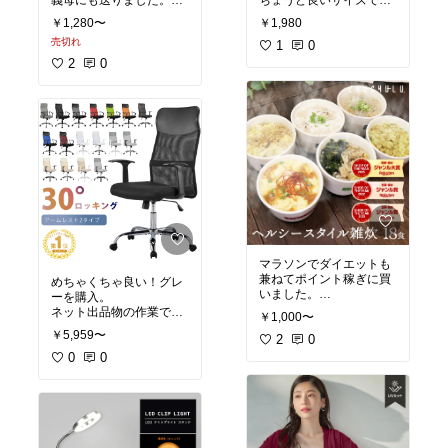
義母にも送りました。
ちょうど良いサイズで
こんな時ですから食べる
安いのに、ヨレヨレして
￥1,280〜
￥1,980
幸せくらいしか
ません。
売切れ
ありません。
また色違いで購入したい
1
0
美味しいの、お裾分け出
と思います。
2
0
来て良かったです。
欲を言えばファスナー付
しかもマラソンでポイン
きの内ポケットが
あれば最高です。
カラーも豊富で売り切れ
等の欠品も無く
マラソンでダイエットも
兼ねてポイント稼ぎに買
めちゃくちゃ良い！グレ
いました。
ーを購入。
めちゃくちゃ美味しい！
ネット出品物の作業で、
￥1,000〜
ゴボウ、和風、チゲを食
ほぼ1日食卓椅子に座っ
￥5,959〜
べました。
2
0
ていて腰が痛くなり
かさ増しで細切り寒天と
前から目を付けていまし
0
0
白キクラゲを入れて食べ
た(^^)
ています。
○トリで同じようなもの
和風は生姜も効いてトロ
が8千円近くしたので
ミがあり
こちらのほうが配達もし
寒天のせいかフカヒレス
てくれるしポイントも付
ープのようです。
くので購入しました。組