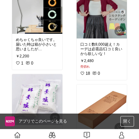
チゲも美味しいです。
み立てが不安でしたが
食べている時よりも食べ
ネジを4種類に分けてか
終えてから辛さが来まし
ら作り30分くらいで完成
た。1食分には足りない
しました。座る面はかな
ので、その時の気分で、
り大きくて大きなお尻の
もち麦や、押し麦
人でも大丈夫そうです(^
春雨や冷凍で凍らせて解
^)高さ調整も便利で回転
凍した豆腐、こんにゃく
も出来るのでクルクルす
めちゃくちゃ良いです。
などを入れてみようと思
るだけで何でも手が届き
口コミ数8,000超え！カ
届いた時は箱が小さいと
います。
楽になりました。縫製も
ーデは必需品!口コミ良い
思いましたが
3袋買ったので、暫くは
綺麗です。見た目も4千
から欲しいな！
全然問題ありません。
持ちそうですが
円代には見えないくい立
￥2,200
クリップも本当に頑丈で
無くなったら、また買い
派な椅子です。買って良
￥2,480
片手では無理です。
1
0
ます。
かったです。
売切れ
それだけしっかりしてい
もち麦の少ない量も販売
絨毯の上は中々進めない
るので
18
0
して欲しいです。
のでご注意を！
凄い安定感！固定後、強
く当たってもビクともし
ません。明るさも3種類
で段階も沢山あり
お値段も、お安く差し込
みもスマホの充電口に挿
すだけなので本当に買っ
てよかった商品でした。
おススメ致します。
メルカリなどの出品物を
アプリでこのページを見る
開く
梱包する時の作業台で使
用します。
小さいタイプ！
壊れたら、また買いま
￥1,516