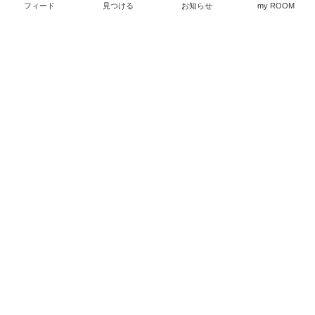
切れない包丁にストレ
フィード
見つける
お知らせ
my ROOM
18
6
ス！包丁購入も考えたけ
ど砥石を買って研いだら
バッチリ切れる〜！
￥1,800
ピーマンも裏からしか切
れなかったのに表から切
10
0
れた〜！研ぎ方はYouTub
eで見ました！ホームセ
ンターより安く買えた
よ！
大きな梅干し！1個で、
おにぎり3〜4個出来るか
も！味も自家製と同じ位
しょっぱい紫蘇の色が綺
￥2,980
麗に出ています。
10
0
ブリキは良いね〜！
￥348〜
14
0