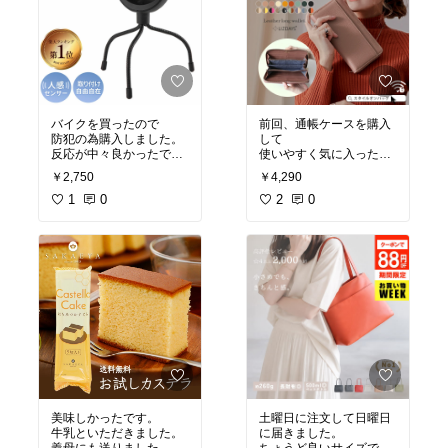
した。まだ食べていない
ので味は分かりません
が、きっと美味しいと思
います。韓ドラのおとも
にします。
バイクを買ったので
前回、通帳ケースを購入
防犯の為購入しました。
して
反応が中々良かったで
使いやすく気に入ったの
す。
で
￥2,750
￥4,290
長持ちしてくれると良い
こちらを購入しました？
な
1
0
色で迷いましたが口コミ
2
0
を参考に
グレーベージュにしまし
た。
大正解でした。
とても気に入りました。
カード12枚入れても問題
なく閉まります。
中の小銭ようのファスナ
ーが横向きになると
膨らむので横にならない
ように気をつければ
歪む事もないです。
美味しかったです。
土曜日に注文して日曜日
牛乳といただきました。
に届きました。