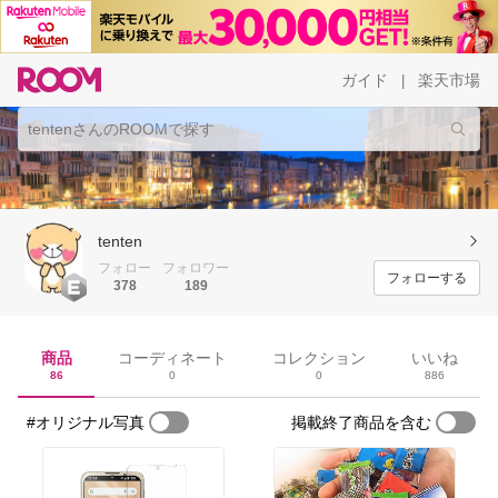
ガイド
楽天市場
|
tenten
フォロー
フォロワー
フォローする
378
189
商品
コーディネート
コレクション
いいね
86
0
0
886
#オリジナル写真
掲載終了商品を含む