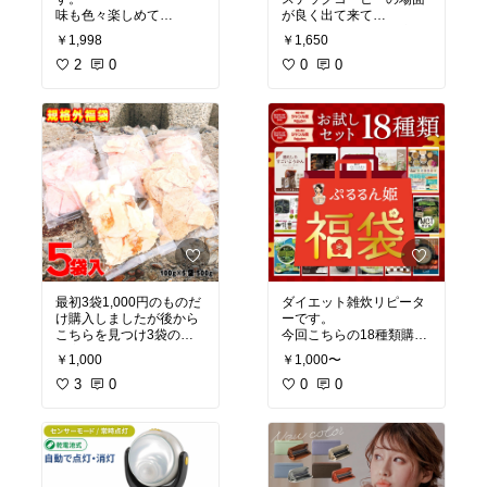
味も色々楽しめて
が良く出て来て
見た目も可愛いので
無性に飲みたくなり注文
￥1,998
￥1,650
ちょっとした、お返しや
しました。
プレゼントにも良いです
2
0
送料込みで色々お試し出
0
0
ね。
来て嬉しいです。
味見で、いっぺんに沢山
ついでに、姉や姪っ子に
開けましたが
も
自分好みを見つける事が
送りました。
出来ました。
また利用したいと思いま
癖が無く食べやすいもの
す。
は
国産はレンゲ、百華、み
かん、そよご、ハゼ
もち
外国産は中国産のアカシ
ア美味しいです。
カナダ産クローバー、ヨ
ーロピアンセレクション
最初3袋1,000円のものだ
ダイエット雑炊リピータ
ピュアハニー
け購入しましたが後から
ーです。
まだ試していない物もあ
こちらを見つけ3袋の物
今回こちらの18種類購入
るので
が宅急便と気付き同梱出
出来て嬉しいです。
無くなったら試してみた
￥1,000
￥1,000〜
来るならと1度キャンセ
自分好みの物を見つけら
いです。
ルしてもらい両方購入す
3
0
れそうです。
0
0
る事が出来ました。届い
私は雑炊には白キクラゲ
てビックリ！たくさん入
や糸寒天
っていました。安かった
少しの雑穀米をプラスし
ので旦那の実家にも送り
ています。
ました。しばらく酒のつ
お湯を入れ蓋をした方が
まみになると喜んでいま
良いと思います。