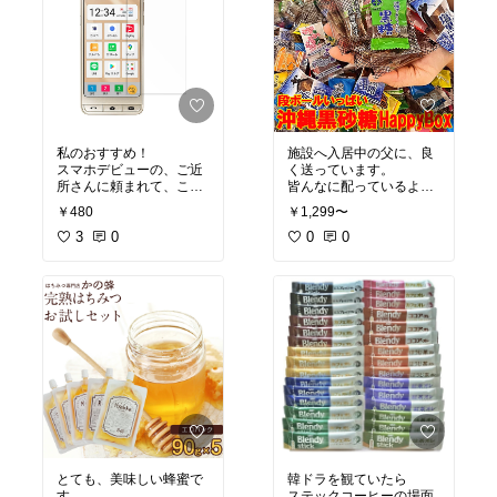
私のおすすめ！
施設へ入居中の父に、良
スマホデビューの、ご近
く送っています。
所さんに頼まれて、こち
皆んなに配っているよう
らを購入してみました。
で
￥480
￥1,299〜
値段も安く貼りやすく、
とても喜んでくれるそう
サラサラで指紋も付かず
3
0
です。
0
0
快適です。お役に立てて
小さな楽しみですね。
良かたったです。次も、
ヘルパーさんからも何回
こちらをおススメしま
か頼まれて
す。ガラスフィルムがお
購入しています。
ススメです。買いまし
良い商品を、ありがとう
た！
ございます。
とても、美味しい蜂蜜で
韓ドラを観ていたら
す。
ステックコーヒーの場面