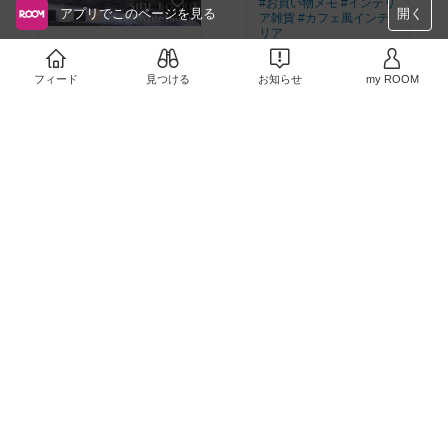
#お買い物メモ
#インテリ
アプリでこのページを見る
開く
ア雑貨
#カフェ風インテ
リア
#お買い物メモ
￥22,900
￥57,200
3
0
フィード
見つける
お知らせ
my ROOM
2
0
#お買い物メモ
#シンプル
#お買い物メモ
#リビング
インテリア
#インテリア
￥44,990〜
￥203,000〜
3
0
2
0