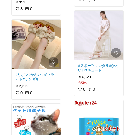
￥959
3
0
#スポーツサンダル
#かわ
いい
#キュート
#リボン
#かわいい
#フラ
￥4,620
ット
#サンダル
売切れ
￥2,215
0
0
0
0