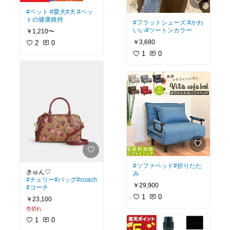
#ペット
#愛犬
#犬
#ペッ
トの健康維持
#フラットシューズ
#かわ
いい
#ツートンカラー
￥1,210〜
￥3,680
2
0
1
0
#ソファベッド
#折りたた
み
#チェリー
#バッグ
#coach
￥29,900
#コーチ
1
0
￥23,100
売切れ
1
0