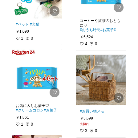
コーヒーや紅茶のおとも
#ペット
#犬猫
#おうち時間
#お菓子
#ク
￥1,090
リームコロン
￥5,524
1
0
4
0
#クリームコロン
#お菓子
#お買い物メモ
￥1,861
￥3,699
1
0
売切れ
3
0