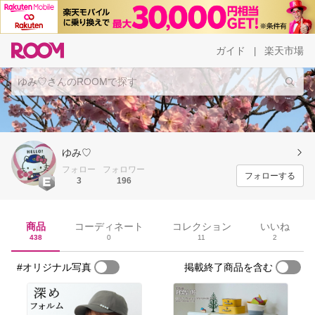
ガイド
楽天市場
|
ゆみ♡
フォロー
フォロワー
フォローする
3
196
商品
コーディネート
コレクション
いいね
438
0
11
2
#オリジナル写真
掲載終了商品を含む