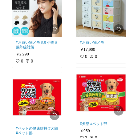
#お買い物メモ
#夏小物
#
#お買い物メモ
紫外線対策
￥17,900
￥2,990
0
0
0
0
#犬部
#ペット部
#ペットの健康維持
#犬部
￥959
#ペット部
2
0