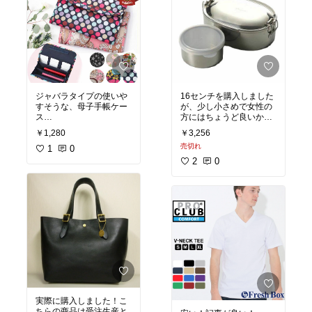
ジャバラタイプの使いや
16センチを購入しました
すそうな、母子手帳ケー
が、少し小さめで女性の
ス
方にはちょうど良いかも
2人分収納ができるそう
しれません！
￥1,280
￥3,256
です。
売切れ
1
0
個人的には17センチがお
子供1人1人の母子手帳ケ
すすめです！
2
0
ースを作るのも良いです
が、うまく小分けして、
電子レンジはダメです
まとめるのも良いとおも
が、保温、保冷性に優れ
います！
ています！
パッキンが付いていない
為、汁物には向いていな
いと思いますが、蓋はし
っかり止まるので逆さに
なっても漏れる心配はな
いと思います！
何と言っても、洗うのが
実際に購入しました！こ
ちらの商品は受注生産と