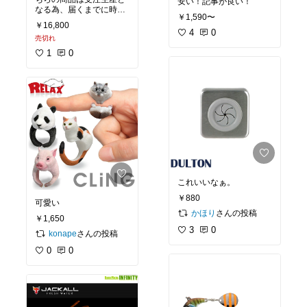
安い！記事が良い！
なる為、届くまでに時間
￥1,590〜
がかかります！自分の場
￥16,800
合は9日目で届きまし
4
0
売切れ
た！
1
0
内ポケット内張りなどは
ありませんが、サイズ感
もちょうど良く、作りも
しっかりしていてシンプ
ルでかっこいいので長く
使えそうです！
ハンドル、本体、オレン
ジキャメルを購入しまし
たが、明る過ぎずとても
良い色です！
これいいなぁ。
経年変化が楽しみです！
￥880
可愛い
さんの投稿
かほり
￥1,650
3
0
さんの投稿
konape
0
0