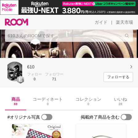
ガイド
楽天市場
|
610
フォロー
フォロワー
フォローする
0
71
商品
コーディネート
コレクション
いいね
88
0
0
28
#オリジナル写真
掲載終了商品を含む