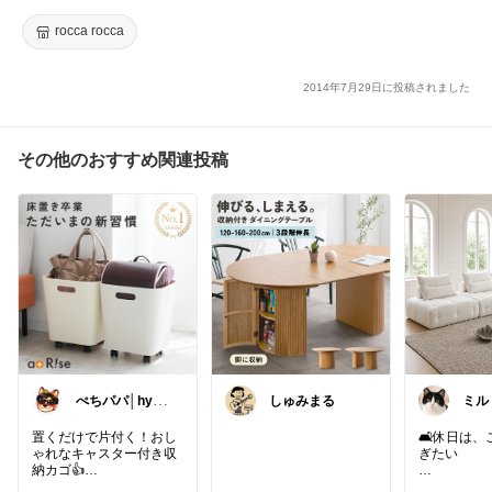
装 ブラウン小物 結婚式 ウェディング小物 革 レザー 店舗什器 ク
ラシック 宝箱 ふた付き 大きいトランク 蓋つき木箱 インテリ
rocca rocca
ア）
2014年7月29日に投稿されました
その他のおすすめ関連投稿
ぺちパパ│hygg
しゅみまる
ミル
eな暮らし🌿
らし
置くだけで片付く！おし
🛋️休日は
ゃれなキャスター付き収
ぎたい
納カゴ👍
リビングを