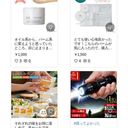
オイル系から、バーム系
とても使い心地良かった
に変えようと思っていた
です！こちらのバームが
ところ、目に止まりまし
気に入ったので、購入し
た。スターターキットが
て使っています
#おすす
￥1,000
￥1,500
あるので、まずはそちら
めスキンケア
#美容マニ
を試してみるのがおすす
3
0
ア
#美肌
4
#時短美容
0
めです。洗いあがりが、
ベタつかず、突っ張る感
じもなくて、使いやすい
です。
#買ってよかった
#
美肌
#透明感
それぞれの味をお得に楽
#買ってよかった
しめて、良かったです。