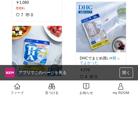
￥1,080
売切れ
7
0
DHCでまとめ買い
#買っ
てよかった
￥270
アプリでこのページを見る
開く
4
0
#買ってよかった
#まとめ
買い
#DHC
フィード
見つける
お知らせ
my ROOM
￥1,269
1
0
#お気に入りBGM