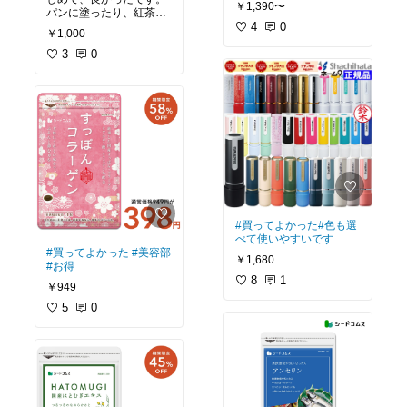
￥1,390〜
パンに塗ったり、紅茶に
入れたりして使っていま
4
0
￥1,000
す。
#買ってよかった
#お
うち時間充実
3
0
#買ってよかった
#色も選
べて使いやすいです
#買ってよかった
#美容部
￥1,680
#お得
8
1
￥949
5
0