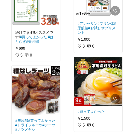
#アンセリン
#プリン体
#
尿酸値
#お試しサプリメ
続けてます!!オススメで
ント
す!
#買ってよかった
#は
￥1,000
とむぎ
#美容部
3
0
￥600
5
0
#買ってよかった
￥1,500
#無添加
#買ってよかった
#ドライフルーツ
#デーツ
5
0
#ナツメヤシ