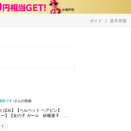
ガイド
楽天市場
|
感謝です♪
さんの投稿
i くぼみ】【ベルベット ヘアピン】
ー】【女の子 ガール 砂糖菓子 コ
【日本製 子供服】クボミ KUBOMI
】
ＮＴ