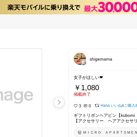
shigemama
女子がほしい❤
￥1,080
掲載終了
Hana いいね&ご購入
3
0
ギフトリボンヘアピン【kubom
【アクセサリー ヘアアクセサリ
ットン】【ギフト プレゼントに】
【ハンドメイド 作家ブランド
ＭＩＣＲＯ ＡＰＡＲＴＯＭＥ