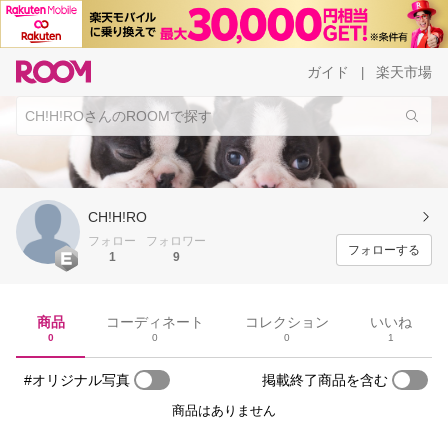
ガイド
楽天市場
|
CH!H!RO
フォロー
フォロワー
フォローする
1
9
商品
コーディネート
コレクション
いいね
0
0
0
1
#オリジナル写真
掲載終了商品を含む
商品はありません