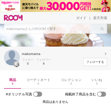
ガイド
楽天市場
|
makomama
フォロー
フォロワー
フォローする
0
9
商品
コーディネート
コレクション
いいね
0
0
0
0
#オリジナル写真
掲載終了商品を含む
商品はありません