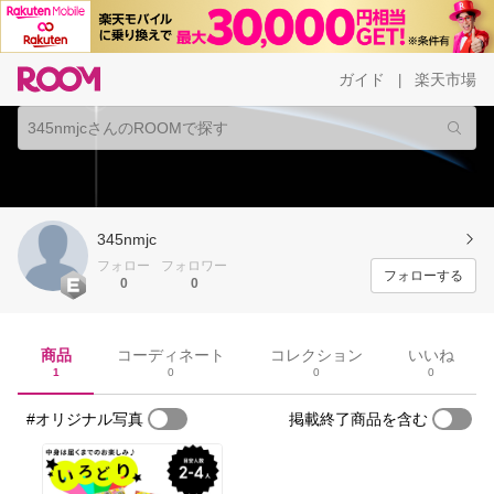
ガイド
楽天市場
|
345nmjc
フォロー
フォロワー
フォローする
0
0
商品
コーディネート
コレクション
いいね
1
0
0
0
#オリジナル写真
掲載終了商品を含む