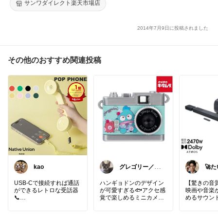
サンワダイレクト楽天市場店
2014年7月9日に投稿されました
その他のおすすめ関連投稿
kao
グレゴリー／経
🚀
由購入感謝です
率至
💕
レク
USB-Cで接続すれば通話
ハンギョドンのデザイン
【驚きの音
ができるレトロな受話器
が可愛すぎる🐟アクセ感
映画や音楽
📞
覚で楽しめるミニカメラ♪
めるサウンド
可愛すぎる♡欲しいー！
BAR 1300
楽天市場で詳細を見る👇
29基のスピ