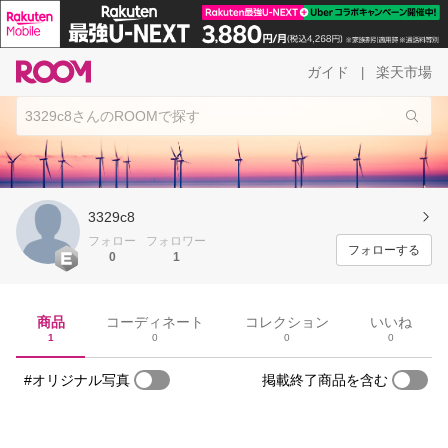
ガイド
楽天市場
|
3329c8
フォロー
フォロワー
フォローする
0
1
商品
コーディネート
コレクション
いいね
1
0
0
0
#オリジナル写真
掲載終了商品を含む