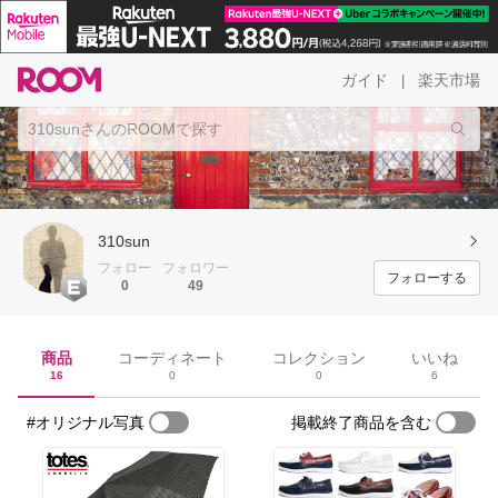
ガイド
楽天市場
|
310sun
フォロー
フォロワー
フォローする
0
49
商品
コーディネート
コレクション
いいね
16
0
0
6
#オリジナル写真
掲載終了商品を含む