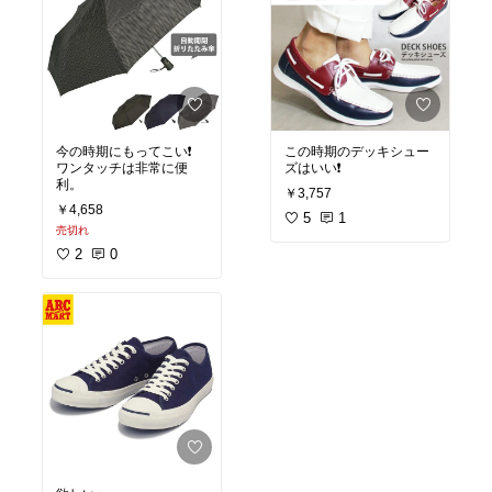
今の時期にもってこい❗️
この時期のデッキシュー
ワンタッチは非常に便
ズはいい❗️
利。
￥3,757
￥4,658
5
1
売切れ
2
0