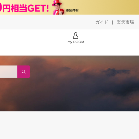
ガイド
楽天市場
|
my ROOM