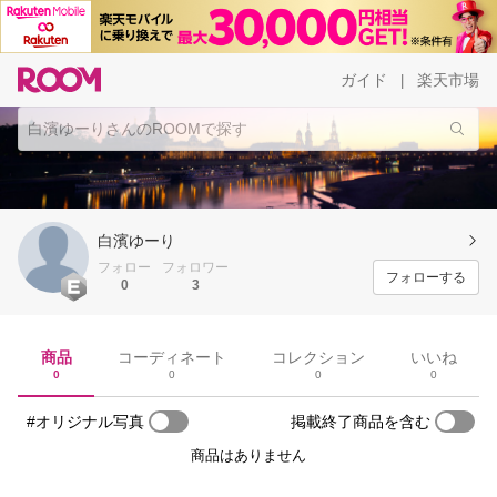
ガイド
楽天市場
|
白濱ゆーり
フォロー
フォロワー
フォローする
0
3
商品
コーディネート
コレクション
いいね
0
0
0
0
#オリジナル写真
掲載終了商品を含む
商品はありません