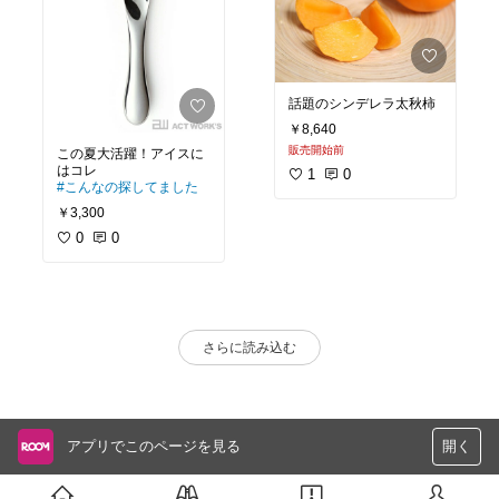
話題のシンデレラ太秋柿
￥8,640
販売開始前
この夏大活躍！アイスに
1
0
#こんなの探してました
￥3,300
0
0
さらに読み込む
アプリでこのページを見る
開く