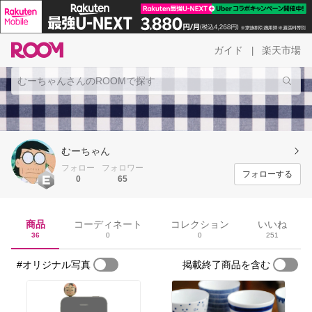
ガイド
楽天市場
|
むーちゃん
フォロー
フォロワー
フォローする
0
65
商品
コーディネート
コレクション
いいね
36
0
0
251
#オリジナル写真
掲載終了商品を含む