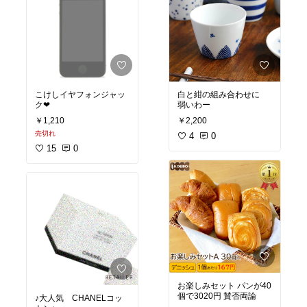
こけしイヤフォンジャッ
白と紺の組み合わせに
ク❤︎
弱いわー
￥1,210
￥2,200
売切れ
4
0
15
0
お楽しみセット パンが40
個で3020円 賛否両論
♪大人気 CHANELコッ