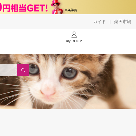
ガイド
楽天市場
|
my ROOM