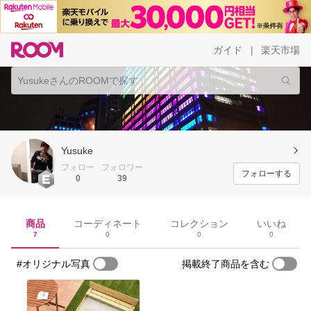
ガイド
楽天市場
|
Yusuke
フォロー
フォロワー
フォローする
0
39
商品
コーディネート
コレクション
いいね
7
0
0
0
#オリジナル写真
掲載終了商品を含む