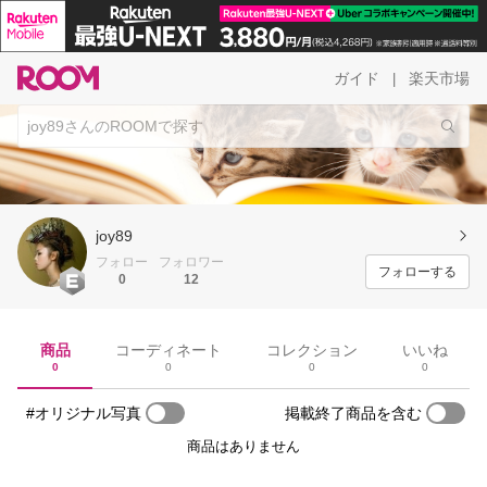
ガイド
楽天市場
|
joy89
フォロー
フォロワー
フォローする
0
12
商品
コーディネート
コレクション
いいね
0
0
0
0
#オリジナル写真
掲載終了商品を含む
商品はありません