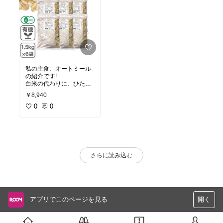
私の主食、オートミール
の紹介です!
白米の代わりに、ひたす
ら食べています。
￥8,940
食べ方としては、和風味
が、とてもオススメ!
0
0
めんつゆ、味噌、すき焼
きのたれ等々・・・
トマトジュースでふやか
せば、トマトリゾットに
もなります。
どんな味付けでも、良く
さらに読み込む
合うスーパーフードです♪
アプリでこのページを見る
開く