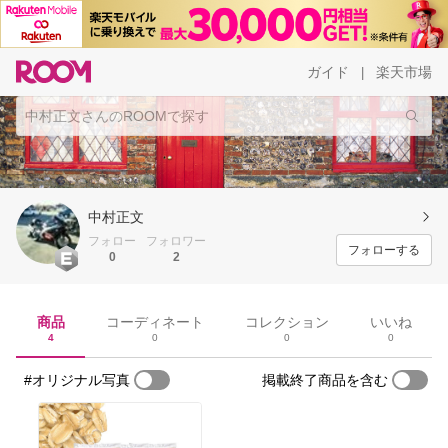
ガイド
楽天市場
|
中村正文
フォロー
フォロワー
フォローする
0
2
商品
コーディネート
コレクション
いいね
4
0
0
0
#オリジナル写真
掲載終了商品を含む