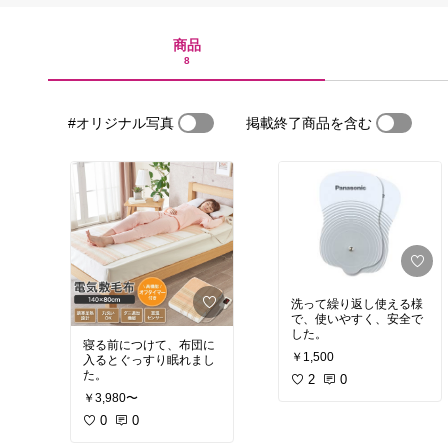
商品
8
#オリジナル写真
掲載終了商品を含む
洗って繰り返し使える様
で、使いやすく、安全で
した。
寝る前につけて、布団に
￥1,500
入るとぐっすり眠れまし
た。
2
0
￥3,980〜
0
0