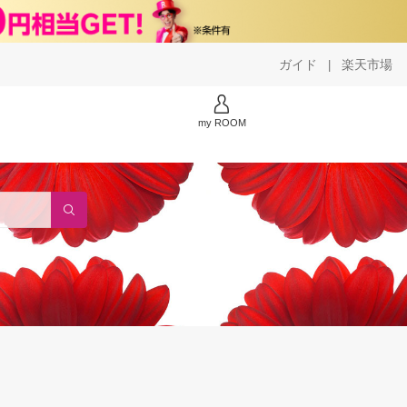
ガイド
楽天市場
|
my ROOM