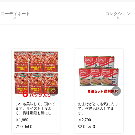
コーディネート
コレクション
0
0
いつも美味しく、頂いて
おまけがとても気に入っ
ます。サイズも丁度よ
て、何度も購入してま
く、賞味期限も気にしな
す。
くていいので、助かって
￥1,980
￥2,790
ます。
0
0
0
0